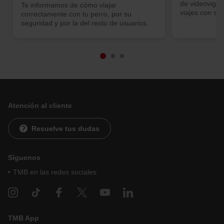
En cualquier momento de la navegación en esta web,
de videovigil
Te informamos de cómo viajar
podrás modificar tu selección de cookies seleccionando
viajes con se
correctamente con tu perro, por su
la opción “Gestor de cookies”, que encontrarás en el
seguridad y por la del resto de usuarios.
menú de la parte inferior de la web.
Atención al cliente
Resuelve tus dudas
Síguenos
TMB en las redes sociales
TMB App