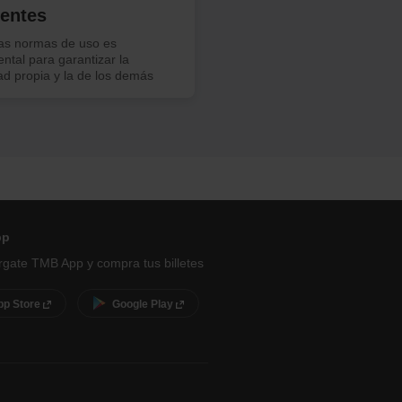
dentes
las normas de uso es
ntal para garantizar la
ad propia y la de los demás
pp
gate TMB App y compra tus billetes
pp Store
Google Play