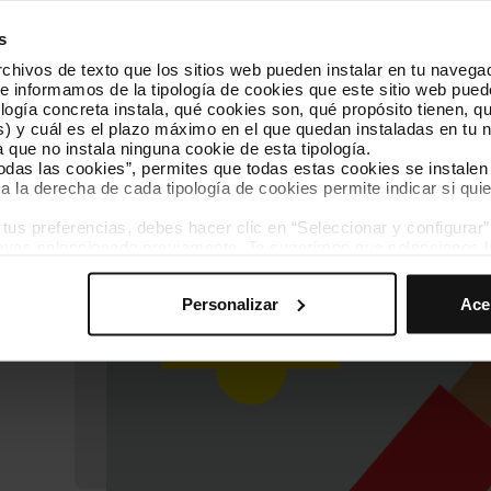
s
hivos de texto que los sitios web pueden instalar en tu navegad
te informamos de la tipología de cookies que este sitio web pued
ogía concreta instala, qué cookies son, qué propósito tienen, qui
) y cuál es el plazo máximo en el que quedan instaladas en tu n
a que no instala ninguna cookie de esta tipología.
todas las cookies”, permites que todas estas cookies se instalen
a la derecha de cada tipología de cookies permite indicar si quie
no cuando
s preferencias, debes hacer clic en “Seleccionar y configurar”. 
nerse.
hayas seleccionado previamente. Te sugerimos que selecciones 
iten recordar tus opciones de navegación (como el idioma) y me
n antes de
Personalizar
Ace
mprescindibles para el funcionamiento de la web y, por tanto, si
des consultar nuestra
Política de cookies
.
avegación en esta web, podrás modificar tu selección de cooki
ntrarás en el menú de la parte inferior de la web.