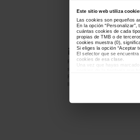
Este sitio web utiliza cookie
Las cookies son pequeños arc
En la opción “Personalizar”, 
cuántas cookies de cada tipol
propias de TMB o de terceros
cookies muestra (0), signific
¡Recuerda!
Si eliges la opción “Aceptar 
El selector que se encuentra 
cookies de esa clase.
Para subir al bus levanta la ma
Una vez que hayas marcado tu
se acerque para que pueda dete
cookies de la tipología que 
personalización, porque perm
Para bajar del bus pulsa el botó
usuario.
llegar a la parada.
Las cookies necesarias son i
empezar a navegar. Solo pue
En cualquier momento de la n
“Gestor de cookies”, que enco