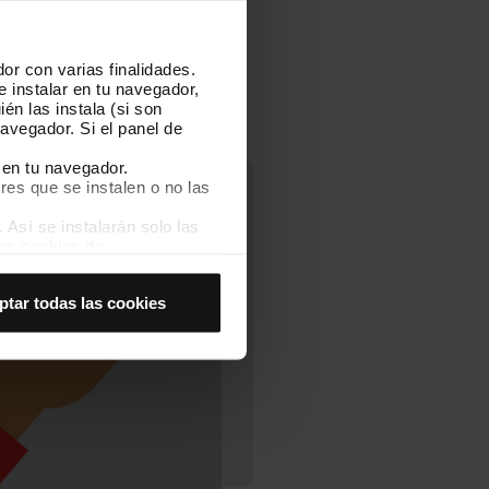
or con varias finalidades.
e instalar en tu navegador,
én las instala (si son
avegador. Si el panel de
 en tu navegador.
res que se instalen o no las
Así se instalarán solo las
las cookies de
joran tu experiencia de
ptar todas las cookies
 no las aceptas, no puedes
es seleccionando la opción