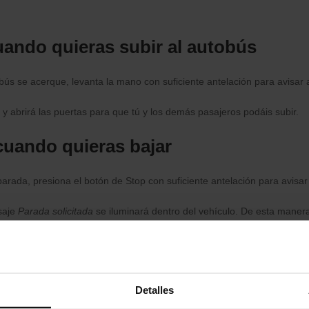
ando quieras subir al autobús
ús se acerque, levanta la mano con suficiente antelación para avisar 
a y abrirá las puertas para que tú y los demás pasajeros podáis subir.
cuando quieras bajar
arada, presiona el botón de Stop con suficiente antelación para avisar
saje
Parada solicitada
se iluminará dentro del vehículo. De esta maner
a parada y procederá a detenerse.
Detalles
o se viaja en bus
.