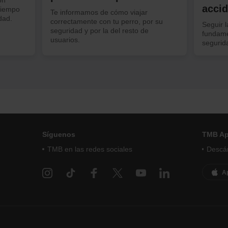
acci
tiempo
Te informamos de cómo viajar
dad.
correctamente con tu perro, por su
Seguir 
seguridad y por la del resto de
fundame
usuarios.
segurid
Síguenos
TMB A
TMB en las redes sociales
Descár
A