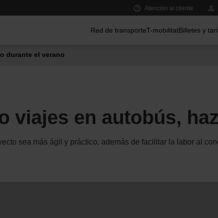
Atención al cliente
Menú principal
Red de transporte
T-mobilitat
Billetes y tar
o durante el verano
 viajes en autobús, hazl
yecto sea más ágil y práctico, además de facilitar la labor al con