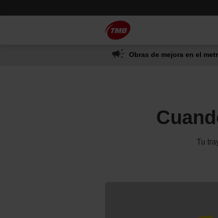
Saltar
Saltar al contenido principal
al
contenido
Obras de mejora en el metr
Cuando
Tu tra