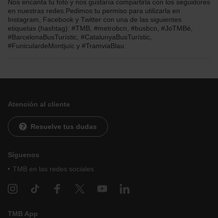
Nos encanta tu foto y nos gustaría compartirla con los seguidores
en nuestras redes.Pedimos tu permiso para utilizarla en
Instagram, Facebook y Twitter con una de las siguientes
etiquetas (hashtag): #TMB, #metrobcn, #busbcn, #JoTMBé,
#BarcelonaBusTurístic, #CatalunyaBusTurístic,
#FuniculardeMontjuïc y #TramviaBlau.
Atención al cliente
Resuelve tus dudas
Síguenos
TMB en las redes sociales
TMB App