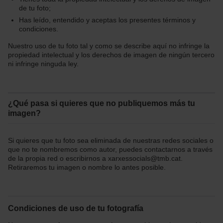
En cualquier momento de la navegación en esta web,
de tu foto;
podrás modificar tu selección de cookies seleccionando
Has leído, entendido y aceptas los presentes términos y
la opción “Gestor de cookies”, que encontrarás en el
condiciones.
menú de la parte inferior de la web.
Nuestro uso de tu foto tal y como se describe aquí no infringe la
propiedad intelectual y los derechos de imagen de ningún tercero
ni infringe ninguda ley.
¿Qué pasa si quieres que no publiquemos más tu
imagen?
Si quieres que tu foto sea eliminada de nuestras redes sociales o
que no te nombremos como autor, puedes contactarnos a través
de la propia red o escribirnos a xarxessocials@tmb.cat.
Retiraremos tu imagen o nombre lo antes posible.
Condiciones de uso de tu fotografía