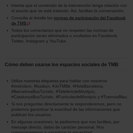
Intenta que el contenido de la intervención tenga relación con
el asunto que se está tratando. Así, facilitas la conversación.
Consulta al detalle las
normas de participación del Facebook
de TMB
.
Todos los comentarios que no respeten las normas de
participación serán eliminados u ocultados en Facebook,
Twitter, Instagram y YouTube.
Cómo deben usarse los espacios sociales de TMB
Utiliza nuestras etiquetas para hablar con nosotros:
#metrobcn, #busbcn, #JoTMBé, #HolaBarcelona,
#BarcelonaBusTurístic, #TelefèricdeMontjuïc,
#CatalunyaBusTurístic, #FuniculardeMontjuïc y #TramviaBlau.
Si nos preguntas directamente te responderemos, pero no
podemos garantizar la exactitud de las informaciones que
publican los usuarios.
En algunas ocasiones, te pediremos que nos facilites, por
mensaje directo, datos de carácter personal. Nos
comprometemos a garantizar la privacidad.