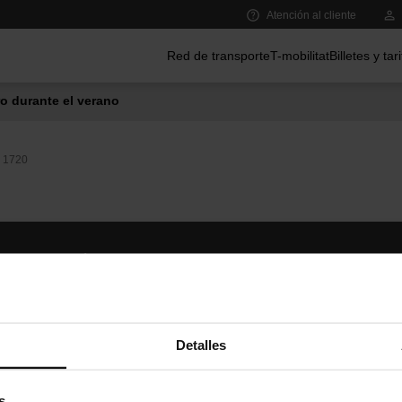
Atención al cliente
Menú principal
Red de transporte
T-mobilitat
Billetes y tar
o durante el verano
1720
Síguenos
TMB A
TMB en las redes sociales
Descár
A
Detalles
s