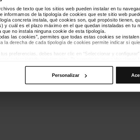
hivos de texto que los sitios web pueden instalar en tu navegad
Conócenos
Contacta
te informamos de la tipología de cookies que este sitio web pued
ogía concreta instala, qué cookies son, qué propósito tienen, qui
) y cuál es el plazo máximo en el que quedan instaladas en tu n
a que no instala ninguna cookie de esta tipología.
todas las cookies”, permites que todas estas cookies se instalen
a la derecha de cada tipología de cookies permite indicar si quie
ados
s preferencias, debes hacer clic en “Seleccionar y configurar”. 
Política de cookies
Gestor de cookies
Accesibilidad
Mapa web
hayas seleccionado previamente. Te sugerimos que selecciones 
iten recordar tus opciones de navegación (como el idioma) y me
Personalizar
Ace
mprescindibles para el funcionamiento de la web y, por tanto, si
des consultar nuestra
Política de cookies
.
avegación en esta web, podrás modificar tu selección de cooki
ntrarás en el menú de la parte inferior de la web.