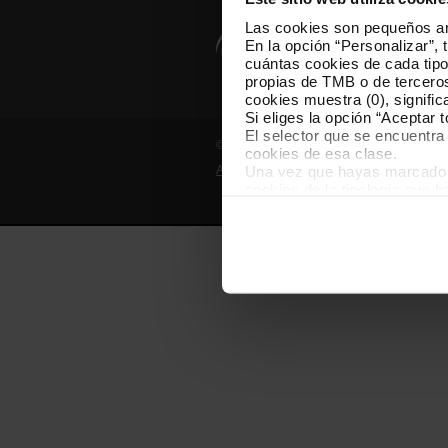
Las cookies son pequeños arc
En la opción “Personalizar”, 
cuántas cookies de cada tipol
propias de TMB o de terceros
cookies muestra (0), signific
Si eliges la opción “Aceptar 
El selector que se encuentra 
© Grupo TMB - Todos los derechos reserv
cookies de esa clase.
Una vez que hayas marcado tu
Aviso legal
Política de privacidad
cookies de la tipología que 
personalización, porque perm
usuario.
Las cookies necesarias son i
empezar a navegar. Solo pue
En cualquier momento de la n
“Gestor de cookies”, que enco