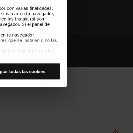
or con varias finalidades.
Otras webs de TMB
e instalar en tu navegador,
én las instala (si son
avegador. Si el panel de
 en tu navegador.
res que se instalen o no las
Así se instalarán solo las
Webs de interés
Intranet
las cookies de
joran tu experiencia de
ptar todas las cookies
 no las aceptas, no puedes
es seleccionando la opción