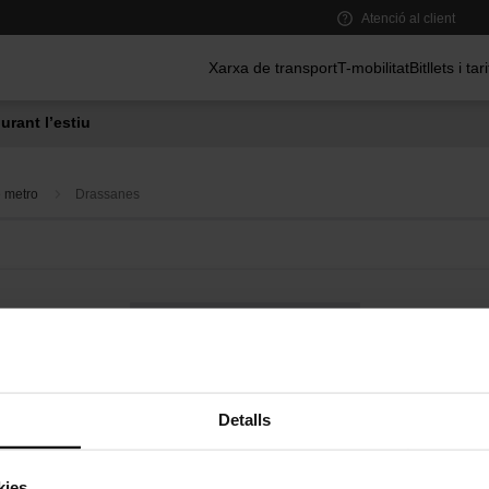
Atenció al client
Menú principal
Xarxa de transport
T-mobilitat
Bitllets i tar
urant l’estiu
e metro
Drassanes
Bus a demanda
Serveis de proximitat a les estacions de metro
Detalls
kies