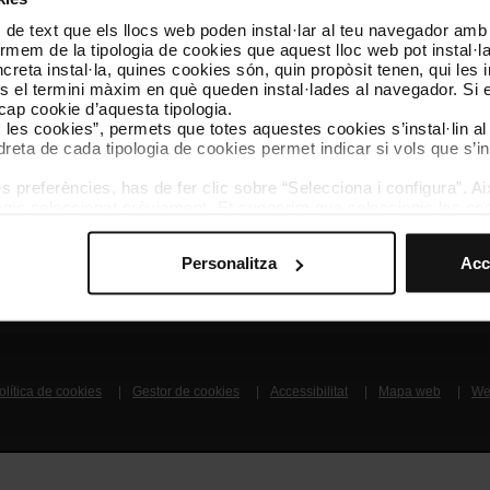
 de text que els llocs web poden instal·lar al teu navegador amb d
Segueix-nos
TMB A
nformem de la tipologia de cookies que aquest lloc web pot instal·
TMB a les xarxes socials
Descarr
reta instal·la, quines cookies són, quin propòsit tenen, qui les i
és el termini màxim en què queden instal·lades al navegador. Si 
a cap cookie d’aquesta tipologia.
A
es les cookies”, permets que totes aquestes cookies s’instal·lin a
dreta de cada tipologia de cookies permet indicar si vols que s’in
 preferències, has de fer clic sobre “Selecciona i configura”. Aix
agis seleccionat prèviament. Et suggerim que seleccionis les coo
teves opcions de navegació (com ara l’idioma) i milloren la teva
mprescindibles per al funcionament del web i, per tant, si no l
Coneix-nos
Contacta
Personalitza
Acc
s pots consultar la nostra
Política de cookies
.
vegació en aquest web, pots modificar la teva selecció de cooki
menú de la part inferior del web.
olítica de cookies
Gestor de cookies
Accessibilitat
Mapa web
We