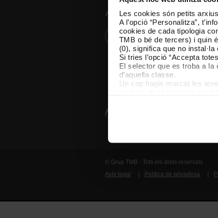
Les cookies són petits arxius
Atenció al client
A l’opció “Personalitza”, t’i
cookies de cada tipologia conc
Resol els teus dubtes
TMB o bé de tercers) i quin 
(0), significa que no instal·l
Si tries l’opció “Accepta tot
El selector que es troba a la 
d’aquella classe.
Un cop hagis marcat les teves
cookies de la tipologia que h
perquè permeten recordar les 
Les cookies necessàries són i
començar a navegar-hi. Nomé
En qualsevol moment de la na
de cookies”, que trobaràs al 
© Grup TMB - Tots els drets reservats
Avís legal
Política de privadesa
P