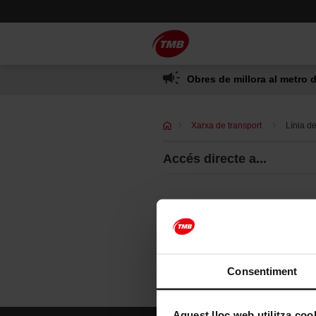
Saltar
Salta al contingut principal
al
contingut
Obres de millora al metro d
Xarxa de transport
Línia d
Accés directe a...
Consentiment
Aquest lloc web utilitza coo