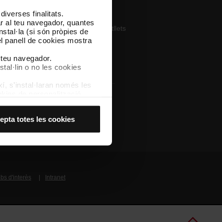
iverses finalitats.
pp
lar al teu navegador, quantes
ega’t TMB App i compra els teus bitllets
nstal·la (si són pròpies de
el panell de cookies mostra
pp Store
Google Play
l teu navegador.
stal·lin o no les cookies
í, s’instal·laran només les
kies de personalització,
 experiència d’usuari.
es acceptes, no pots
Altres webs de TMB
epta totes les cookies
es anant a l’opció “Gestor
bs d'interès
Intranet