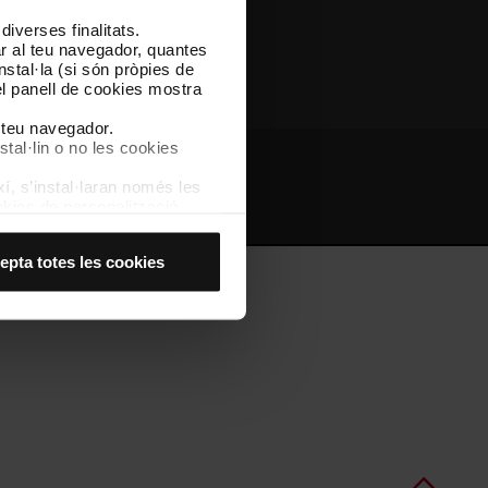
iverses finalitats.
Altres webs de TMB
lar al teu navegador, quantes
nstal·la (si són pròpies de
el panell de cookies mostra
l teu navegador.
stal·lin o no les cookies
í, s’instal·laran només les
bs d'interès
Intranet
kies de personalització,
 experiència d’usuari.
es acceptes, no pots
epta totes les cookies
es anant a l’opció “Gestor