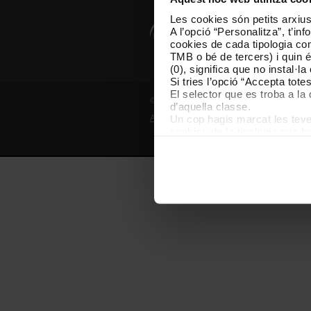
Les cookies són petits arxius
A l’opció “Personalitza”, t’i
cookies de cada tipologia conc
TMB o bé de tercers) i quin 
(0), significa que no instal·l
Si tries l’opció “Accepta tot
El selector que es troba a la 
© Grup TMB - Tots els drets reservats
d’aquella classe.
Un cop hagis marcat les teves
Avís legal
Política de privadesa
P
cookies de la tipologia que h
perquè permeten recordar les 
Les cookies necessàries són i
començar a navegar-hi. Nomé
En qualsevol moment de la na
de cookies”, que trobaràs al 