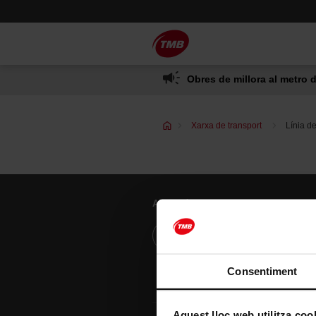
Saltar
Salta al contingut principal
al
contingut
Obres de millora al metro d
Xarxa de transport
Línia d
Atenció al client
Resol els teus dubtes
Consentiment
Aquest lloc web utilitza coo