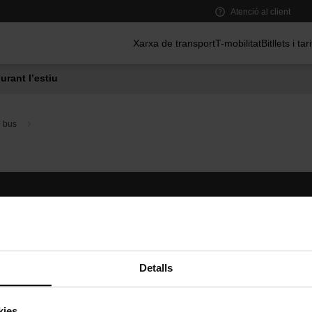
Atenció al client
Menú principal
Xarxa de transport
T-mobilitat
Bitllets i tar
urant l’estiu
e bus
Segueix-nos
TMB A
TMB a les xarxes socials
Descarr
A
Detalls
kies