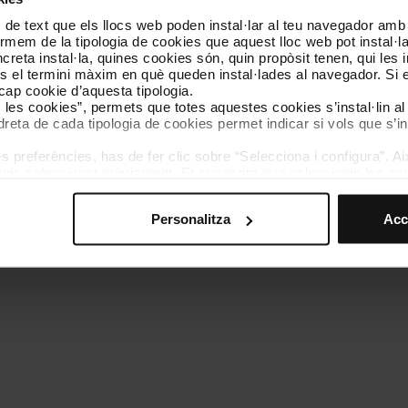
 de text que els llocs web poden instal·lar al teu navegador amb d
Coneix-nos
Contacta
nformem de la tipologia de cookies que aquest lloc web pot instal·
reta instal·la, quines cookies són, quin propòsit tenen, qui les i
és el termini màxim en què queden instal·lades al navegador. Si 
a cap cookie d’aquesta tipologia.
es les cookies”, permets que totes aquestes cookies s’instal·lin a
dreta de cada tipologia de cookies permet indicar si vols que s’in
 preferències, has de fer clic sobre “Selecciona i configura”. Aix
olítica de cookies
Gestor de cookies
Accessibilitat
Mapa web
We
agis seleccionat prèviament. Et suggerim que seleccionis les coo
teves opcions de navegació (com ara l’idioma) i milloren la teva
mprescindibles per al funcionament del web i, per tant, si no l
Personalitza
Acc
s pots consultar la nostra
Política de cookies
.
vegació en aquest web, pots modificar la teva selecció de cooki
menú de la part inferior del web.