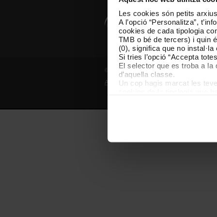
Les cookies són petits arxius
A l’opció “Personalitza”, t’i
cookies de cada tipologia conc
TMB o bé de tercers) i quin 
(0), significa que no instal·l
Si tries l’opció “Accepta tot
El selector que es troba a la 
© Grup TMB - Tots els drets reservats
d’aquella classe.
Un cop hagis marcat les teves
Avís legal
Política de privadesa
P
cookies de la tipologia que h
perquè permeten recordar les 
Les cookies necessàries són i
començar a navegar-hi. Nomé
En qualsevol moment de la na
de cookies”, que trobaràs al 