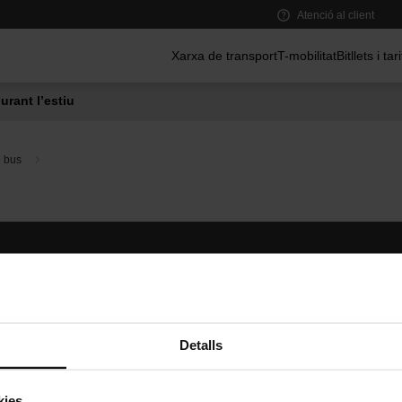
Atenció al client
Menú principal
Xarxa de transport
T-mobilitat
Bitllets i tar
urant l’estiu
e bus
Segueix-nos
TMB A
TMB a les xarxes socials
Descarr
A
Detalls
kies