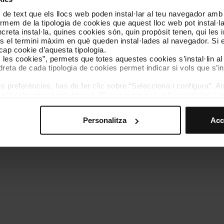
 de text que els llocs web poden instal·lar al teu navegador amb d
Coneix-nos
Contacta
nformem de la tipologia de cookies que aquest lloc web pot instal·
reta instal·la, quines cookies són, quin propòsit tenen, qui les i
és el termini màxim en què queden instal·lades al navegador. Si 
a cap cookie d’aquesta tipologia.
es les cookies”, permets que totes aquestes cookies s’instal·lin a
dreta de cada tipologia de cookies permet indicar si vols que s’in
 preferències, has de fer clic sobre “Selecciona i configura”. Aix
olítica de cookies
Gestor de cookies
Accessibilitat
Mapa web
We
agis seleccionat prèviament. Et suggerim que seleccionis les coo
teves opcions de navegació (com ara l’idioma) i milloren la teva
mprescindibles per al funcionament del web i, per tant, si no l
Personalitza
Acc
s pots consultar la nostra
Política de cookies
.
vegació en aquest web, pots modificar la teva selecció de cooki
menú de la part inferior del web.