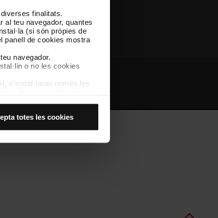
iverses finalitats.
Altres webs de TMB
lar al teu navegador, quantes
nstal·la (si són pròpies de
el panell de cookies mostra
l teu navegador.
stal·lin o no les cookies
í, s’instal·laran només les
bs d'interès
Intranet
kies de personalització,
 experiència d’usuari.
es acceptes, no pots
epta totes les cookies
es anant a l’opció “Gestor