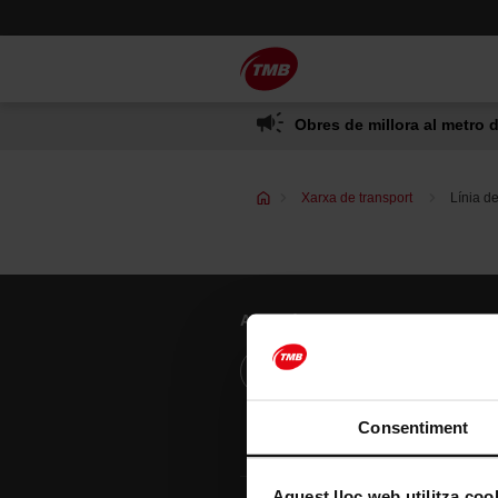
Saltar
Salta al contingut principal
al
contingut
Obres de millora al metro d
Xarxa de transport
Línia d
Atenció al client
Resol els teus dubtes
Consentiment
Aquest lloc web utilitza coo