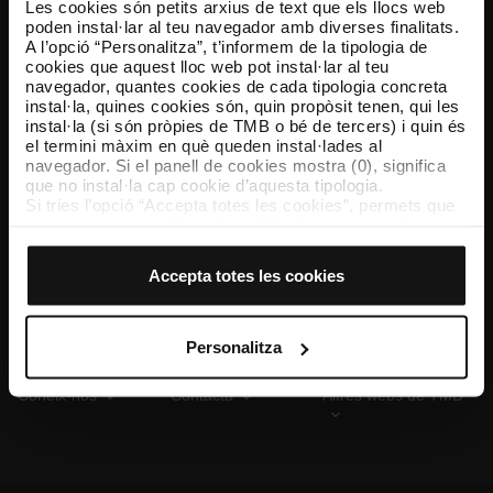
Les cookies són petits arxius de text que els llocs web
poden instal·lar al teu navegador amb diverses finalitats.
A l’opció “Personalitza”, t’informem de la tipologia de
cookies que aquest lloc web pot instal·lar al teu
TMB App
navegador, quantes cookies de cada tipologia concreta
Descarrega’t TMB App i compra els teus bitllets
instal·la, quines cookies són, quin propòsit tenen, qui les
instal·la (si són pròpies de TMB o bé de tercers) i quin és
el termini màxim en què queden instal·lades al
App Store
Google Play
navegador. Si el panell de cookies mostra (0), significa
que no instal·la cap cookie d’aquesta tipologia.
Si tries l’opció “Accepta totes les cookies”, permets que
totes aquestes cookies s’instal·lin al teu navegador.
El selector que es troba a la dreta de cada tipologia de
cookies permet indicar si vols que s’instal·lin o no les
Accepta totes les cookies
cookies d’aquella classe.
Un cop hagis marcat les teves preferències, has de fer
clic sobre “Selecciona i configura”. Així, s’instal·laran
només les cookies de la tipologia que hagis seleccionat
Personalitza
prèviament. Et suggerim que seleccionis les cookies de
personalització, perquè permeten recordar les teves
Coneix-nos
Contacta
Altres webs de TMB
opcions de navegació (com ara l’idioma) i milloren la teva
experiència d’usuari.
Les cookies necessàries són imprescindibles per al
funcionament del web i, per tant, si no les acceptes, no
pots començar a navegar-hi. Només pots consultar la