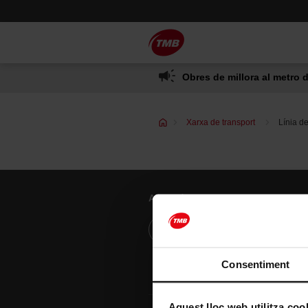
Saltar
Salta al contingut principal
al
contingut
Obres de millora al metro d
Xarxa de transport
Línia d
Atenció al client
Resol els teus dubtes
Consentiment
Aquest lloc web utilitza coo