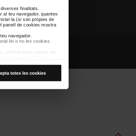
iverses finalitats.
Altres webs de TMB
lar al teu navegador, quantes
nstal·la (si són pròpies de
el panell de cookies mostra
l teu navegador.
stal·lin o no les cookies
í, s’instal·laran només les
bs d'interès
Intranet
kies de personalització,
 experiència d’usuari.
es acceptes, no pots
epta totes les cookies
es anant a l’opció “Gestor