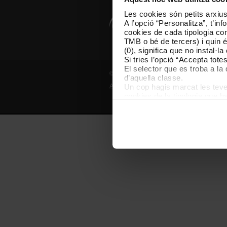
Les cookies són petits arxius
A l’opció “Personalitza”, t’i
cookies de cada tipologia conc
TMB o bé de tercers) i quin 
(0), significa que no instal·l
Si tries l’opció “Accepta tot
El selector que es troba a la 
© Grup TMB - Tots els drets reservats
d’aquella classe.
Un cop hagis marcat les teves
Avís legal
Política de privadesa
P
cookies de la tipologia que h
perquè permeten recordar les 
Les cookies necessàries són i
començar a navegar-hi. Nomé
En qualsevol moment de la na
de cookies”, que trobaràs al 