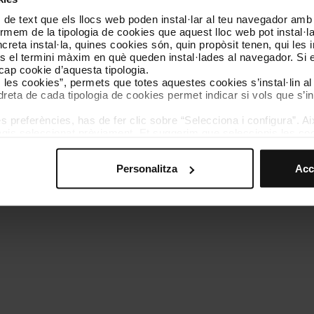
 de text que els llocs web poden instal·lar al teu navegador amb d
Coneix-nos
Contacta
nformem de la tipologia de cookies que aquest lloc web pot instal·
reta instal·la, quines cookies són, quin propòsit tenen, qui les i
és el termini màxim en què queden instal·lades al navegador. Si 
a cap cookie d’aquesta tipologia.
es les cookies”, permets que totes aquestes cookies s’instal·lin a
dreta de cada tipologia de cookies permet indicar si vols que s’in
 preferències, has de fer clic sobre “Selecciona i configura”. Aix
olítica de cookies
Gestor de cookies
Accessibilitat
Mapa web
We
agis seleccionat prèviament. Et suggerim que seleccionis les coo
teves opcions de navegació (com ara l’idioma) i milloren la teva
mprescindibles per al funcionament del web i, per tant, si no l
Personalitza
Acc
s pots consultar la nostra
Política de cookies
.
vegació en aquest web, pots modificar la teva selecció de cooki
menú de la part inferior del web.