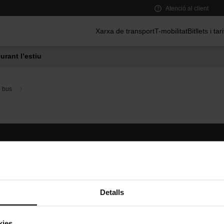
Atenció al client
Menú principal
Xarxa de transport
T-mobilitat
Bitllets i tar
urant l’estiu
e bus
Segueix-nos
TMB A
TMB a les xarxes socials
Descarr
A
Detalls
kies