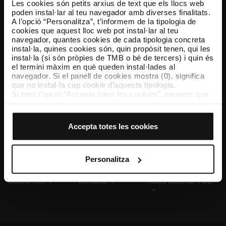
Les cookies són petits arxius de text que els llocs web
poden instal·lar al teu navegador amb diverses finalitats.
A l’opció “Personalitza”, t’informem de la tipologia de
cookies que aquest lloc web pot instal·lar al teu
TMB App
navegador, quantes cookies de cada tipologia concreta
Descarrega’t TMB App i compra els teus bitllets
instal·la, quines cookies són, quin propòsit tenen, qui les
instal·la (si són pròpies de TMB o bé de tercers) i quin és
el termini màxim en què queden instal·lades al
App Store
Google Play
navegador. Si el panell de cookies mostra (0), significa
que no instal·la cap cookie d’aquesta tipologia.
Si tries l’opció “Accepta totes les cookies”, permets que
totes aquestes cookies s’instal·lin al teu navegador.
El selector que es troba a la dreta de cada tipologia de
cookies permet indicar si vols que s’instal·lin o no les
Accepta totes les cookies
cookies d’aquella classe.
Un cop hagis marcat les teves preferències, has de fer
clic sobre “Selecciona i configura”. Així, s’instal·laran
només les cookies de la tipologia que hagis seleccionat
Personalitza
prèviament. Et suggerim que seleccionis les cookies de
personalització, perquè permeten recordar les teves
Coneix-nos
Contacta
Altres webs de TMB
opcions de navegació (com ara l’idioma) i milloren la teva
experiència d’usuari.
Les cookies necessàries són imprescindibles per al
funcionament del web i, per tant, si no les acceptes, no
pots començar a navegar-hi. Només pots consultar la