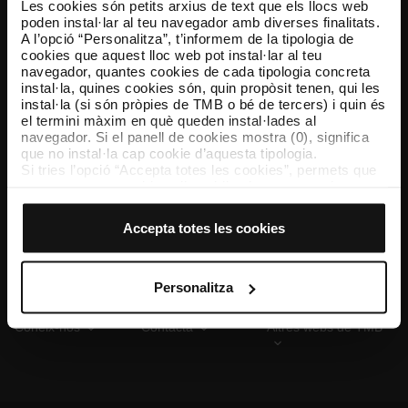
Les cookies són petits arxius de text que els llocs web
poden instal·lar al teu navegador amb diverses finalitats.
A l’opció “Personalitza”, t’informem de la tipologia de
cookies que aquest lloc web pot instal·lar al teu
TMB App
navegador, quantes cookies de cada tipologia concreta
Descarrega’t TMB App i compra els teus bitllets
instal·la, quines cookies són, quin propòsit tenen, qui les
instal·la (si són pròpies de TMB o bé de tercers) i quin és
el termini màxim en què queden instal·lades al
App Store
Google Play
navegador. Si el panell de cookies mostra (0), significa
que no instal·la cap cookie d’aquesta tipologia.
Si tries l’opció “Accepta totes les cookies”, permets que
totes aquestes cookies s’instal·lin al teu navegador.
El selector que es troba a la dreta de cada tipologia de
cookies permet indicar si vols que s’instal·lin o no les
Accepta totes les cookies
cookies d’aquella classe.
Un cop hagis marcat les teves preferències, has de fer
clic sobre “Selecciona i configura”. Així, s’instal·laran
només les cookies de la tipologia que hagis seleccionat
Personalitza
prèviament. Et suggerim que seleccionis les cookies de
personalització, perquè permeten recordar les teves
Coneix-nos
Contacta
Altres webs de TMB
opcions de navegació (com ara l’idioma) i milloren la teva
experiència d’usuari.
Les cookies necessàries són imprescindibles per al
funcionament del web i, per tant, si no les acceptes, no
pots començar a navegar-hi. Només pots consultar la