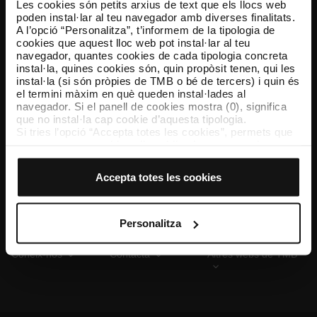
Les cookies són petits arxius de text que els llocs web
poden instal·lar al teu navegador amb diverses finalitats.
A l’opció “Personalitza”, t’informem de la tipologia de
cookies que aquest lloc web pot instal·lar al teu
TMB App
navegador, quantes cookies de cada tipologia concreta
Descarrega’t TMB App i compra els teus bitllets
instal·la, quines cookies són, quin propòsit tenen, qui les
instal·la (si són pròpies de TMB o bé de tercers) i quin és
el termini màxim en què queden instal·lades al
App Store
Google Play
navegador. Si el panell de cookies mostra (0), significa
que no instal·la cap cookie d’aquesta tipologia.
Si tries l’opció “Accepta totes les cookies”, permets que
totes aquestes cookies s’instal·lin al teu navegador.
El selector que es troba a la dreta de cada tipologia de
cookies permet indicar si vols que s’instal·lin o no les
Accepta totes les cookies
cookies d’aquella classe.
Un cop hagis marcat les teves preferències, has de fer
clic sobre “Selecciona i configura”. Així, s’instal·laran
només les cookies de la tipologia que hagis seleccionat
Personalitza
prèviament. Et suggerim que seleccionis les cookies de
personalització, perquè permeten recordar les teves
Coneix-nos
Contacta
Altres webs de TMB
opcions de navegació (com ara l’idioma) i milloren la teva
experiència d’usuari.
Les cookies necessàries són imprescindibles per al
funcionament del web i, per tant, si no les acceptes, no
pots començar a navegar-hi. Només pots consultar la