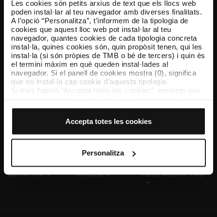
Les cookies són petits arxius de text que els llocs web
poden instal·lar al teu navegador amb diverses finalitats.
A l’opció “Personalitza”, t’informem de la tipologia de
cookies que aquest lloc web pot instal·lar al teu
TMB App
navegador, quantes cookies de cada tipologia concreta
Descarrega’t TMB App i compra els teus bitllets
instal·la, quines cookies són, quin propòsit tenen, qui les
instal·la (si són pròpies de TMB o bé de tercers) i quin és
el termini màxim en què queden instal·lades al
App Store
Google Play
navegador. Si el panell de cookies mostra (0), significa
que no instal·la cap cookie d’aquesta tipologia.
Si tries l’opció “Accepta totes les cookies”, permets que
totes aquestes cookies s’instal·lin al teu navegador.
El selector que es troba a la dreta de cada tipologia de
cookies permet indicar si vols que s’instal·lin o no les
Accepta totes les cookies
cookies d’aquella classe.
Un cop hagis marcat les teves preferències, has de fer
clic sobre “Selecciona i configura”. Així, s’instal·laran
només les cookies de la tipologia que hagis seleccionat
Personalitza
prèviament. Et suggerim que seleccionis les cookies de
personalització, perquè permeten recordar les teves
Coneix-nos
Contacta
Altres webs de TMB
opcions de navegació (com ara l’idioma) i milloren la teva
experiència d’usuari.
Les cookies necessàries són imprescindibles per al
funcionament del web i, per tant, si no les acceptes, no
pots començar a navegar-hi. Només pots consultar la