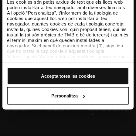
Les cookies són petits arxius de text que els llocs web
poden instal·lar al teu navegador amb diverses finalitats.
A l’opció “Personalitza”, t’informem de la tipologia de
cookies que aquest lloc web pot instal·lar al teu
TMB App
navegador, quantes cookies de cada tipologia concreta
Descarrega’t TMB App i compra els teus bitllets
instal·la, quines cookies són, quin propòsit tenen, qui les
instal·la (si són pròpies de TMB o bé de tercers) i quin és
el termini màxim en què queden instal·lades al
App Store
Google Play
navegador. Si el panell de cookies mostra (0), significa
que no instal·la cap cookie d’aquesta tipologia.
Si tries l’opció “Accepta totes les cookies”, permets que
totes aquestes cookies s’instal·lin al teu navegador.
El selector que es troba a la dreta de cada tipologia de
cookies permet indicar si vols que s’instal·lin o no les
Accepta totes les cookies
cookies d’aquella classe.
Un cop hagis marcat les teves preferències, has de fer
clic sobre “Selecciona i configura”. Així, s’instal·laran
només les cookies de la tipologia que hagis seleccionat
Personalitza
prèviament. Et suggerim que seleccionis les cookies de
personalització, perquè permeten recordar les teves
Coneix-nos
Contacta
Altres webs de TMB
opcions de navegació (com ara l’idioma) i milloren la teva
experiència d’usuari.
Les cookies necessàries són imprescindibles per al
funcionament del web i, per tant, si no les acceptes, no
pots començar a navegar-hi. Només pots consultar la