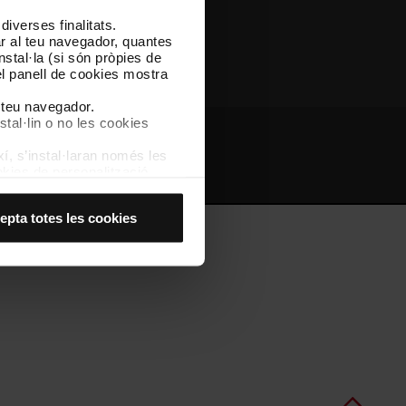
iverses finalitats.
Altres webs de TMB
lar al teu navegador, quantes
nstal·la (si són pròpies de
el panell de cookies mostra
l teu navegador.
stal·lin o no les cookies
í, s’instal·laran només les
bs d'interès
Intranet
kies de personalització,
 experiència d’usuari.
es acceptes, no pots
epta totes les cookies
es anant a l’opció “Gestor