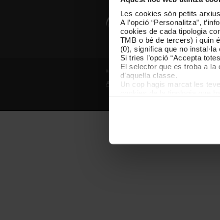
Les cookies són petits arxius
A l’opció “Personalitza”, t’i
cookies de cada tipologia conc
TMB o bé de tercers) i quin 
(0), significa que no instal·l
Si tries l’opció “Accepta tot
El selector que es troba a la 
© Grup TMB - Tots els drets reservats
d’aquella classe.
Un cop hagis marcat les teves
Avís legal
Política de privadesa
P
cookies de la tipologia que h
perquè permeten recordar les 
Les cookies necessàries són i
començar a navegar-hi. Nomé
En qualsevol moment de la na
de cookies”, que trobaràs al 