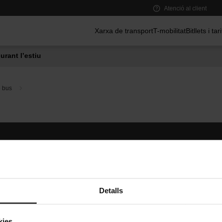
Atenció al client
Menú principal
Xarxa de transport
T-mobilitat
Bitllets i tar
urant l’estiu
e bus
Segueix-nos
TMB A
TMB a les xarxes socials
Descarr
A
Detalls
kies