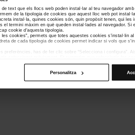
 de text que els llocs web poden instal·lar al teu navegador amb d
Coneix-nos
Contacta
nformem de la tipologia de cookies que aquest lloc web pot instal·
reta instal·la, quines cookies són, quin propòsit tenen, qui les i
és el termini màxim en què queden instal·lades al navegador. Si 
a cap cookie d’aquesta tipologia.
es les cookies”, permets que totes aquestes cookies s’instal·lin a
dreta de cada tipologia de cookies permet indicar si vols que s’in
 preferències, has de fer clic sobre “Selecciona i configura”. Aix
olítica de cookies
Gestor de cookies
Accessibilitat
Mapa web
We
agis seleccionat prèviament. Et suggerim que seleccionis les coo
teves opcions de navegació (com ara l’idioma) i milloren la teva
mprescindibles per al funcionament del web i, per tant, si no l
Personalitza
Acc
s pots consultar la nostra
Política de cookies
.
vegació en aquest web, pots modificar la teva selecció de cooki
menú de la part inferior del web.