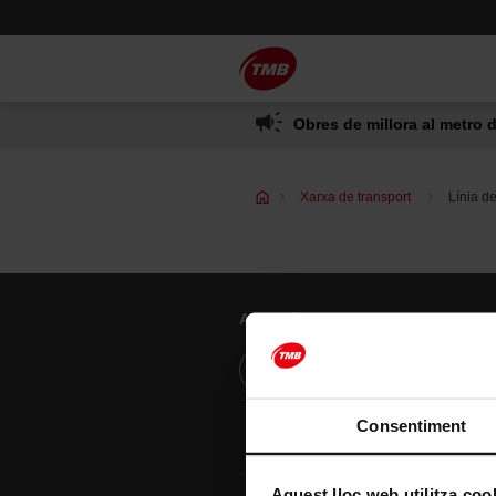
Saltar
Salta al contingut principal
al
contingut
Obres de millora al metro d
Xarxa de transport
Línia d
Atenció al client
Resol els teus dubtes
Consentiment
Aquest lloc web utilitza coo