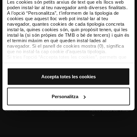
Les cookies són petits arxius de text que els llocs web
poden instal·lar al teu navegador amb diverses finalitats.
A l’opció “Personalitza”, t’informem de la tipologia de
cookies que aquest lloc web pot instal·lar al teu
TMB App
navegador, quantes cookies de cada tipologia concreta
Descarrega’t TMB App i compra els teus bitllets
instal·la, quines cookies són, quin propòsit tenen, qui les
instal·la (si són pròpies de TMB o bé de tercers) i quin és
el termini màxim en què queden instal·lades al
App Store
Google Play
navegador. Si el panell de cookies mostra (0), significa
que no instal·la cap cookie d’aquesta tipologia.
Si tries l’opció “Accepta totes les cookies”, permets que
totes aquestes cookies s’instal·lin al teu navegador.
El selector que es troba a la dreta de cada tipologia de
cookies permet indicar si vols que s’instal·lin o no les
Accepta totes les cookies
cookies d’aquella classe.
Un cop hagis marcat les teves preferències, has de fer
clic sobre “Selecciona i configura”. Així, s’instal·laran
només les cookies de la tipologia que hagis seleccionat
Personalitza
prèviament. Et suggerim que seleccionis les cookies de
personalització, perquè permeten recordar les teves
Coneix-nos
Contacta
Altres webs de TMB
opcions de navegació (com ara l’idioma) i milloren la teva
experiència d’usuari.
Les cookies necessàries són imprescindibles per al
funcionament del web i, per tant, si no les acceptes, no
pots començar a navegar-hi. Només pots consultar la