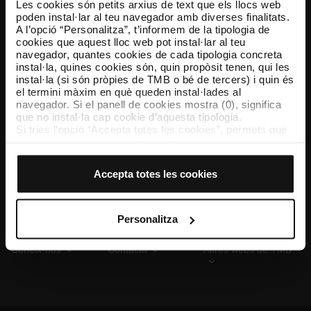
Les cookies són petits arxius de text que els llocs web
poden instal·lar al teu navegador amb diverses finalitats.
A l’opció “Personalitza”, t’informem de la tipologia de
cookies que aquest lloc web pot instal·lar al teu
TMB App
navegador, quantes cookies de cada tipologia concreta
Descarrega’t TMB App i compra els teus bitllets
instal·la, quines cookies són, quin propòsit tenen, qui les
instal·la (si són pròpies de TMB o bé de tercers) i quin és
el termini màxim en què queden instal·lades al
App Store
Google Play
navegador. Si el panell de cookies mostra (0), significa
que no instal·la cap cookie d’aquesta tipologia.
Si tries l’opció “Accepta totes les cookies”, permets que
totes aquestes cookies s’instal·lin al teu navegador.
El selector que es troba a la dreta de cada tipologia de
cookies permet indicar si vols que s’instal·lin o no les
Accepta totes les cookies
cookies d’aquella classe.
Un cop hagis marcat les teves preferències, has de fer
clic sobre “Selecciona i configura”. Així, s’instal·laran
només les cookies de la tipologia que hagis seleccionat
Personalitza
prèviament. Et suggerim que seleccionis les cookies de
personalització, perquè permeten recordar les teves
Coneix-nos
Contacta
Altres webs de TMB
opcions de navegació (com ara l’idioma) i milloren la teva
experiència d’usuari.
Les cookies necessàries són imprescindibles per al
funcionament del web i, per tant, si no les acceptes, no
pots començar a navegar-hi. Només pots consultar la