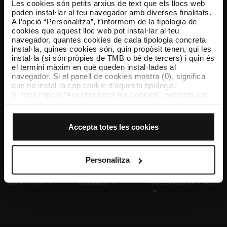
Les cookies són petits arxius de text que els llocs web
poden instal·lar al teu navegador amb diverses finalitats.
A l’opció “Personalitza”, t’informem de la tipologia de
cookies que aquest lloc web pot instal·lar al teu
TMB App
navegador, quantes cookies de cada tipologia concreta
Descarrega’t TMB App i compra els teus bitllets
instal·la, quines cookies són, quin propòsit tenen, qui les
instal·la (si són pròpies de TMB o bé de tercers) i quin és
el termini màxim en què queden instal·lades al
App Store
Google Play
navegador. Si el panell de cookies mostra (0), significa
que no instal·la cap cookie d’aquesta tipologia.
Si tries l’opció “Accepta totes les cookies”, permets que
totes aquestes cookies s’instal·lin al teu navegador.
El selector que es troba a la dreta de cada tipologia de
cookies permet indicar si vols que s’instal·lin o no les
Accepta totes les cookies
cookies d’aquella classe.
Un cop hagis marcat les teves preferències, has de fer
clic sobre “Selecciona i configura”. Així, s’instal·laran
només les cookies de la tipologia que hagis seleccionat
Personalitza
prèviament. Et suggerim que seleccionis les cookies de
personalització, perquè permeten recordar les teves
Coneix-nos
Contacta
Altres webs de TMB
opcions de navegació (com ara l’idioma) i milloren la teva
experiència d’usuari.
Les cookies necessàries són imprescindibles per al
funcionament del web i, per tant, si no les acceptes, no
pots començar a navegar-hi. Només pots consultar la