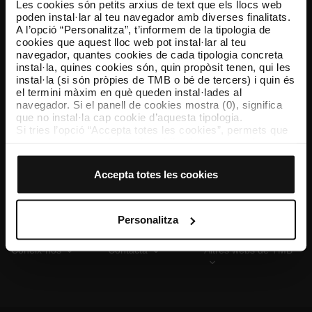
Les cookies són petits arxius de text que els llocs web
poden instal·lar al teu navegador amb diverses finalitats.
A l’opció “Personalitza”, t’informem de la tipologia de
cookies que aquest lloc web pot instal·lar al teu
TMB App
navegador, quantes cookies de cada tipologia concreta
Descarrega’t TMB App i compra els teus bitllets
instal·la, quines cookies són, quin propòsit tenen, qui les
instal·la (si són pròpies de TMB o bé de tercers) i quin és
el termini màxim en què queden instal·lades al
App Store
Google Play
navegador. Si el panell de cookies mostra (0), significa
que no instal·la cap cookie d’aquesta tipologia.
Si tries l’opció “Accepta totes les cookies”, permets que
totes aquestes cookies s’instal·lin al teu navegador.
El selector que es troba a la dreta de cada tipologia de
cookies permet indicar si vols que s’instal·lin o no les
Accepta totes les cookies
cookies d’aquella classe.
Un cop hagis marcat les teves preferències, has de fer
clic sobre “Selecciona i configura”. Així, s’instal·laran
només les cookies de la tipologia que hagis seleccionat
Personalitza
prèviament. Et suggerim que seleccionis les cookies de
personalització, perquè permeten recordar les teves
Coneix-nos
Contacta
Altres webs de TMB
opcions de navegació (com ara l’idioma) i milloren la teva
experiència d’usuari.
Les cookies necessàries són imprescindibles per al
funcionament del web i, per tant, si no les acceptes, no
pots començar a navegar-hi. Només pots consultar la