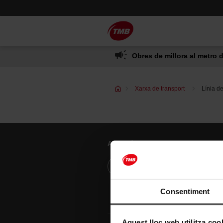
Saltar
Salta al contingut principal
al
contingut
Obres de millora al metro d
Xarxa de transport
Línia d
Atenció al client
Resol els teus dubtes
Consentiment
Aquest lloc web utilitza coo