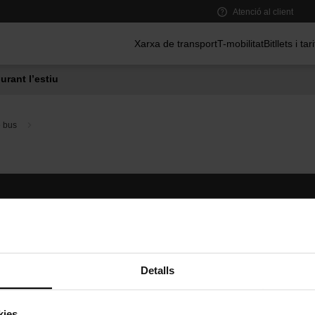
Atenció al client
Menú principal
Xarxa de transport
T-mobilitat
Bitllets i tar
urant l’estiu
e bus
Segueix-nos
TMB A
TMB a les xarxes socials
Descarr
A
Detalls
kies