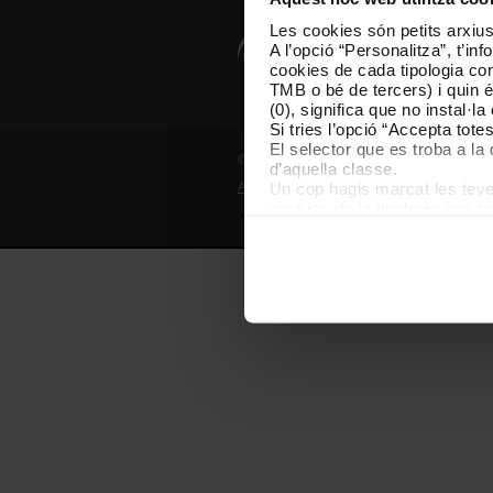
Les cookies són petits arxius
A l’opció “Personalitza”, t’i
cookies de cada tipologia conc
TMB o bé de tercers) i quin 
(0), significa que no instal·l
Si tries l’opció “Accepta tot
El selector que es troba a la 
© Grup TMB - Tots els drets reservats
d’aquella classe.
Un cop hagis marcat les teves
Avís legal
Política de privadesa
P
cookies de la tipologia que h
perquè permeten recordar les 
Les cookies necessàries són i
començar a navegar-hi. Nomé
En qualsevol moment de la na
de cookies”, que trobaràs al 