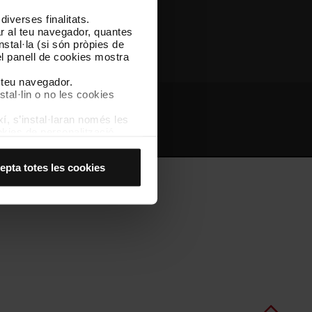
iverses finalitats.
Altres webs de TMB
lar al teu navegador, quantes
nstal·la (si són pròpies de
el panell de cookies mostra
l teu navegador.
stal·lin o no les cookies
í, s’instal·laran només les
bs d'interès
Intranet
kies de personalització,
 experiència d’usuari.
es acceptes, no pots
epta totes les cookies
es anant a l’opció “Gestor