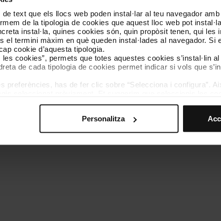
 de text que els llocs web poden instal·lar al teu navegador amb d
Coneix-nos
Contacta
nformem de la tipologia de cookies que aquest lloc web pot instal·
reta instal·la, quines cookies són, quin propòsit tenen, qui les i
és el termini màxim en què queden instal·lades al navegador. Si 
a cap cookie d’aquesta tipologia.
es les cookies”, permets que totes aquestes cookies s’instal·lin a
dreta de cada tipologia de cookies permet indicar si vols que s’in
 preferències, has de fer clic sobre “Selecciona i configura”. Aix
olítica de cookies
Gestor de cookies
Accessibilitat
Mapa web
We
agis seleccionat prèviament. Et suggerim que seleccionis les coo
teves opcions de navegació (com ara l’idioma) i milloren la teva
mprescindibles per al funcionament del web i, per tant, si no l
Personalitza
Acc
s pots consultar la nostra
Política de cookies
.
vegació en aquest web, pots modificar la teva selecció de cooki
menú de la part inferior del web.