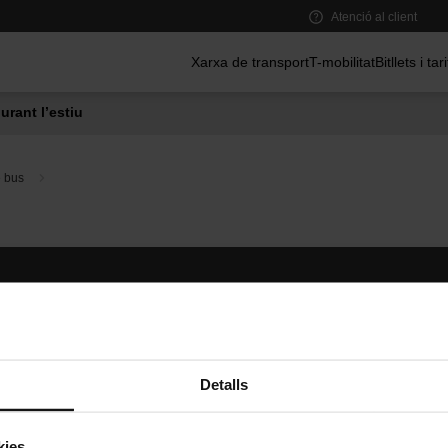
Atenció al client
Menú principal
Xarxa de transport
T-mobilitat
Bitllets i tar
urant l’estiu
e bus
Segueix-nos
TMB A
TMB a les xarxes socials
Descarr
A
Detalls
kies