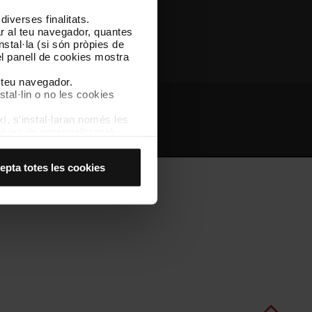
iverses finalitats.
Altres webs de TMB
lar al teu navegador, quantes
nstal·la (si són pròpies de
el panell de cookies mostra
l teu navegador.
stal·lin o no les cookies
í, s’instal·laran només les
bs d'interès
Intranet
kies de personalització,
 experiència d’usuari.
es acceptes, no pots
epta totes les cookies
es anant a l’opció “Gestor