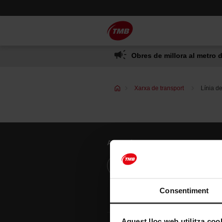
Saltar
Salta al contingut principal
al
contingut
Obres de millora al metro d
Xarxa de transport
Línia d
Atenció al client
Resol els teus dubtes
Consentiment
Aquest lloc web utilitza coo