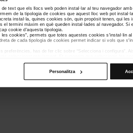
 de text que els llocs web poden instal·lar al teu navegador amb d
Coneix-nos
Contacta
nformem de la tipologia de cookies que aquest lloc web pot instal·
reta instal·la, quines cookies són, quin propòsit tenen, qui les i
és el termini màxim en què queden instal·lades al navegador. Si 
a cap cookie d’aquesta tipologia.
es les cookies”, permets que totes aquestes cookies s’instal·lin a
dreta de cada tipologia de cookies permet indicar si vols que s’in
 preferències, has de fer clic sobre “Selecciona i configura”. Aix
olítica de cookies
Gestor de cookies
Accessibilitat
Mapa web
We
agis seleccionat prèviament. Et suggerim que seleccionis les coo
teves opcions de navegació (com ara l’idioma) i milloren la teva
mprescindibles per al funcionament del web i, per tant, si no l
Personalitza
Acc
s pots consultar la nostra
Política de cookies
.
vegació en aquest web, pots modificar la teva selecció de cooki
menú de la part inferior del web.