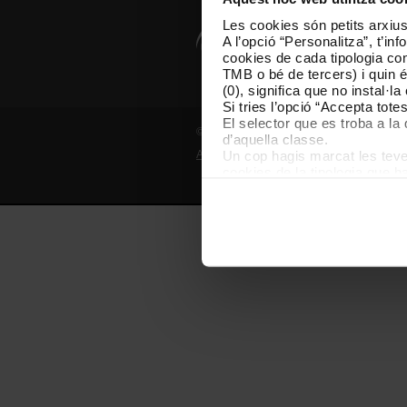
Les cookies són petits arxius
A l’opció “Personalitza”, t’i
cookies de cada tipologia conc
TMB o bé de tercers) i quin 
(0), significa que no instal·l
Si tries l’opció “Accepta tot
El selector que es troba a la 
© Grup TMB - Tots els drets reservats
d’aquella classe.
Un cop hagis marcat les teves
Avís legal
Política de privadesa
P
cookies de la tipologia que h
perquè permeten recordar les 
Les cookies necessàries són i
començar a navegar-hi. Nomé
En qualsevol moment de la na
de cookies”, que trobaràs al 