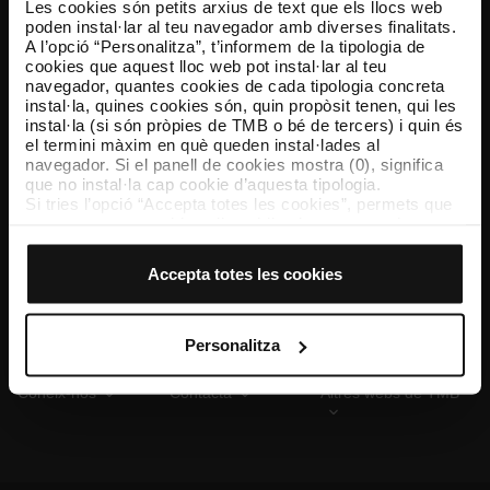
Les cookies són petits arxius de text que els llocs web
poden instal·lar al teu navegador amb diverses finalitats.
A l’opció “Personalitza”, t’informem de la tipologia de
cookies que aquest lloc web pot instal·lar al teu
TMB App
navegador, quantes cookies de cada tipologia concreta
Descarrega’t TMB App i compra els teus bitllets
instal·la, quines cookies són, quin propòsit tenen, qui les
instal·la (si són pròpies de TMB o bé de tercers) i quin és
el termini màxim en què queden instal·lades al
App Store
Google Play
navegador. Si el panell de cookies mostra (0), significa
que no instal·la cap cookie d’aquesta tipologia.
Si tries l’opció “Accepta totes les cookies”, permets que
totes aquestes cookies s’instal·lin al teu navegador.
El selector que es troba a la dreta de cada tipologia de
cookies permet indicar si vols que s’instal·lin o no les
Accepta totes les cookies
cookies d’aquella classe.
Un cop hagis marcat les teves preferències, has de fer
clic sobre “Selecciona i configura”. Així, s’instal·laran
només les cookies de la tipologia que hagis seleccionat
Personalitza
prèviament. Et suggerim que seleccionis les cookies de
personalització, perquè permeten recordar les teves
Coneix-nos
Contacta
Altres webs de TMB
opcions de navegació (com ara l’idioma) i milloren la teva
experiència d’usuari.
Les cookies necessàries són imprescindibles per al
funcionament del web i, per tant, si no les acceptes, no
pots començar a navegar-hi. Només pots consultar la