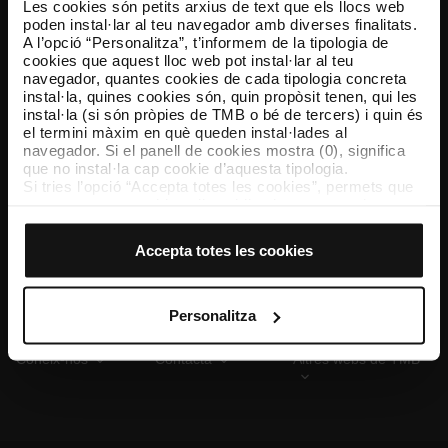
Les cookies són petits arxius de text que els llocs web
poden instal·lar al teu navegador amb diverses finalitats.
A l’opció “Personalitza”, t’informem de la tipologia de
cookies que aquest lloc web pot instal·lar al teu
TMB App
navegador, quantes cookies de cada tipologia concreta
Descarrega’t TMB App i compra els teus bitllets
instal·la, quines cookies són, quin propòsit tenen, qui les
instal·la (si són pròpies de TMB o bé de tercers) i quin és
el termini màxim en què queden instal·lades al
App Store
Google Play
navegador. Si el panell de cookies mostra (0), significa
que no instal·la cap cookie d’aquesta tipologia.
Si tries l’opció “Accepta totes les cookies”, permets que
totes aquestes cookies s’instal·lin al teu navegador.
El selector que es troba a la dreta de cada tipologia de
cookies permet indicar si vols que s’instal·lin o no les
Accepta totes les cookies
cookies d’aquella classe.
Un cop hagis marcat les teves preferències, has de fer
clic sobre “Selecciona i configura”. Així, s’instal·laran
només les cookies de la tipologia que hagis seleccionat
Personalitza
prèviament. Et suggerim que seleccionis les cookies de
personalització, perquè permeten recordar les teves
Coneix-nos
Contacta
Altres webs de TMB
opcions de navegació (com ara l’idioma) i milloren la teva
experiència d’usuari.
Les cookies necessàries són imprescindibles per al
funcionament del web i, per tant, si no les acceptes, no
pots començar a navegar-hi. Només pots consultar la