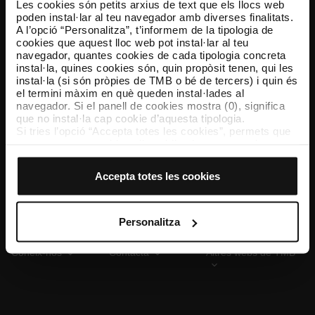
Les cookies són petits arxius de text que els llocs web
poden instal·lar al teu navegador amb diverses finalitats.
A l’opció “Personalitza”, t’informem de la tipologia de
cookies que aquest lloc web pot instal·lar al teu
TMB App
navegador, quantes cookies de cada tipologia concreta
Descarrega’t TMB App i compra els teus bitllets
instal·la, quines cookies són, quin propòsit tenen, qui les
instal·la (si són pròpies de TMB o bé de tercers) i quin és
el termini màxim en què queden instal·lades al
App Store
Google Play
navegador. Si el panell de cookies mostra (0), significa
que no instal·la cap cookie d’aquesta tipologia.
Si tries l’opció “Accepta totes les cookies”, permets que
totes aquestes cookies s’instal·lin al teu navegador.
El selector que es troba a la dreta de cada tipologia de
cookies permet indicar si vols que s’instal·lin o no les
Accepta totes les cookies
cookies d’aquella classe.
Un cop hagis marcat les teves preferències, has de fer
clic sobre “Selecciona i configura”. Així, s’instal·laran
només les cookies de la tipologia que hagis seleccionat
Personalitza
prèviament. Et suggerim que seleccionis les cookies de
personalització, perquè permeten recordar les teves
Coneix-nos
Contacta
Altres webs de TMB
opcions de navegació (com ara l’idioma) i milloren la teva
experiència d’usuari.
Les cookies necessàries són imprescindibles per al
funcionament del web i, per tant, si no les acceptes, no
pots començar a navegar-hi. Només pots consultar la