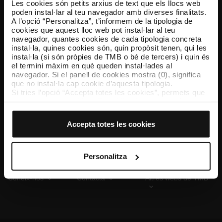
Les cookies són petits arxius de text que els llocs web
poden instal·lar al teu navegador amb diverses finalitats.
A l’opció “Personalitza”, t’informem de la tipologia de
cookies que aquest lloc web pot instal·lar al teu
TMB App
navegador, quantes cookies de cada tipologia concreta
Descarrega’t TMB App i compra els teus bitllets
instal·la, quines cookies són, quin propòsit tenen, qui les
instal·la (si són pròpies de TMB o bé de tercers) i quin és
el termini màxim en què queden instal·lades al
App Store
Google Play
navegador. Si el panell de cookies mostra (0), significa
que no instal·la cap cookie d’aquesta tipologia.
Si tries l’opció “Accepta totes les cookies”, permets que
totes aquestes cookies s’instal·lin al teu navegador.
El selector que es troba a la dreta de cada tipologia de
cookies permet indicar si vols que s’instal·lin o no les
Accepta totes les cookies
cookies d’aquella classe.
Un cop hagis marcat les teves preferències, has de fer
clic sobre “Selecciona i configura”. Així, s’instal·laran
només les cookies de la tipologia que hagis seleccionat
Personalitza
prèviament. Et suggerim que seleccionis les cookies de
personalització, perquè permeten recordar les teves
Coneix-nos
Contacta
Altres webs de TMB
opcions de navegació (com ara l’idioma) i milloren la teva
experiència d’usuari.
Les cookies necessàries són imprescindibles per al
funcionament del web i, per tant, si no les acceptes, no
pots començar a navegar-hi. Només pots consultar la