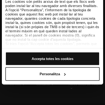
Les cookies són petits arxius de text que els llocs web
poden instal·lar al teu navegador amb diverses finalitats.
A l’opció “Personalitza”, t’informem de la tipologia de
cookies que aquest lloc web pot instal·lar al teu
TMB App
navegador, quantes cookies de cada tipologia concreta
Descarrega’t TMB App i compra els teus bitllets
instal·la, quines cookies són, quin propòsit tenen, qui les
instal·la (si són pròpies de TMB o bé de tercers) i quin és
el termini màxim en què queden instal·lades al
App Store
Google Play
navegador. Si el panell de cookies mostra (0), significa
que no instal·la cap cookie d’aquesta tipologia.
Si tries l’opció “Accepta totes les cookies”, permets que
totes aquestes cookies s’instal·lin al teu navegador.
El selector que es troba a la dreta de cada tipologia de
cookies permet indicar si vols que s’instal·lin o no les
Accepta totes les cookies
cookies d’aquella classe.
Un cop hagis marcat les teves preferències, has de fer
clic sobre “Selecciona i configura”. Així, s’instal·laran
només les cookies de la tipologia que hagis seleccionat
Personalitza
prèviament. Et suggerim que seleccionis les cookies de
personalització, perquè permeten recordar les teves
Coneix-nos
Contacta
Altres webs de TMB
opcions de navegació (com ara l’idioma) i milloren la teva
experiència d’usuari.
Les cookies necessàries són imprescindibles per al
funcionament del web i, per tant, si no les acceptes, no
pots començar a navegar-hi. Només pots consultar la