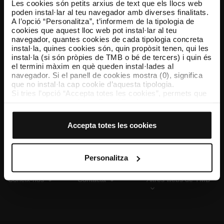
Les cookies són petits arxius de text que els llocs web
poden instal·lar al teu navegador amb diverses finalitats.
A l’opció “Personalitza”, t’informem de la tipologia de
cookies que aquest lloc web pot instal·lar al teu
TMB App
navegador, quantes cookies de cada tipologia concreta
Descarrega’t TMB App i compra els teus bitllets
instal·la, quines cookies són, quin propòsit tenen, qui les
instal·la (si són pròpies de TMB o bé de tercers) i quin és
el termini màxim en què queden instal·lades al
App Store
Google Play
navegador. Si el panell de cookies mostra (0), significa
que no instal·la cap cookie d’aquesta tipologia.
Si tries l’opció “Accepta totes les cookies”, permets que
totes aquestes cookies s’instal·lin al teu navegador.
El selector que es troba a la dreta de cada tipologia de
cookies permet indicar si vols que s’instal·lin o no les
Accepta totes les cookies
cookies d’aquella classe.
Un cop hagis marcat les teves preferències, has de fer
clic sobre “Selecciona i configura”. Així, s’instal·laran
només les cookies de la tipologia que hagis seleccionat
Personalitza
prèviament. Et suggerim que seleccionis les cookies de
personalització, perquè permeten recordar les teves
Coneix-nos
Contacta
Altres webs de TMB
opcions de navegació (com ara l’idioma) i milloren la teva
experiència d’usuari.
Les cookies necessàries són imprescindibles per al
funcionament del web i, per tant, si no les acceptes, no
pots començar a navegar-hi. Només pots consultar la