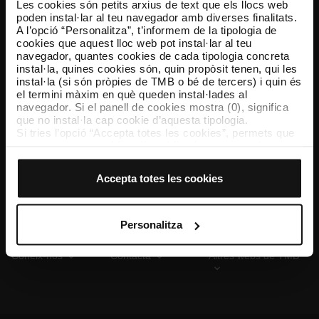
Les cookies són petits arxius de text que els llocs web
poden instal·lar al teu navegador amb diverses finalitats.
A l’opció “Personalitza”, t’informem de la tipologia de
cookies que aquest lloc web pot instal·lar al teu
TMB App
navegador, quantes cookies de cada tipologia concreta
Descarrega’t TMB App i compra els teus bitllets
instal·la, quines cookies són, quin propòsit tenen, qui les
instal·la (si són pròpies de TMB o bé de tercers) i quin és
el termini màxim en què queden instal·lades al
App Store
Google Play
navegador. Si el panell de cookies mostra (0), significa
que no instal·la cap cookie d’aquesta tipologia.
Si tries l’opció “Accepta totes les cookies”, permets que
totes aquestes cookies s’instal·lin al teu navegador.
El selector que es troba a la dreta de cada tipologia de
cookies permet indicar si vols que s’instal·lin o no les
Accepta totes les cookies
cookies d’aquella classe.
Un cop hagis marcat les teves preferències, has de fer
clic sobre “Selecciona i configura”. Així, s’instal·laran
només les cookies de la tipologia que hagis seleccionat
Personalitza
prèviament. Et suggerim que seleccionis les cookies de
personalització, perquè permeten recordar les teves
Coneix-nos
Contacta
Altres webs de TMB
opcions de navegació (com ara l’idioma) i milloren la teva
experiència d’usuari.
Les cookies necessàries són imprescindibles per al
funcionament del web i, per tant, si no les acceptes, no
pots començar a navegar-hi. Només pots consultar la