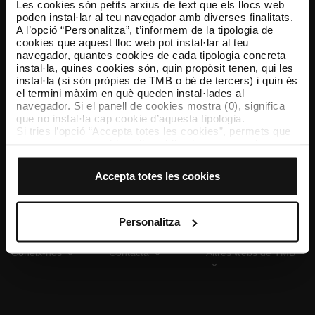
Les cookies són petits arxius de text que els llocs web
poden instal·lar al teu navegador amb diverses finalitats.
A l’opció “Personalitza”, t’informem de la tipologia de
cookies que aquest lloc web pot instal·lar al teu
TMB App
navegador, quantes cookies de cada tipologia concreta
Descarrega’t TMB App i compra els teus bitllets
instal·la, quines cookies són, quin propòsit tenen, qui les
instal·la (si són pròpies de TMB o bé de tercers) i quin és
el termini màxim en què queden instal·lades al
App Store
Google Play
navegador. Si el panell de cookies mostra (0), significa
que no instal·la cap cookie d’aquesta tipologia.
Si tries l’opció “Accepta totes les cookies”, permets que
totes aquestes cookies s’instal·lin al teu navegador.
El selector que es troba a la dreta de cada tipologia de
cookies permet indicar si vols que s’instal·lin o no les
Accepta totes les cookies
cookies d’aquella classe.
Un cop hagis marcat les teves preferències, has de fer
clic sobre “Selecciona i configura”. Així, s’instal·laran
només les cookies de la tipologia que hagis seleccionat
Personalitza
prèviament. Et suggerim que seleccionis les cookies de
personalització, perquè permeten recordar les teves
Coneix-nos
Contacta
Altres webs de TMB
opcions de navegació (com ara l’idioma) i milloren la teva
experiència d’usuari.
Les cookies necessàries són imprescindibles per al
funcionament del web i, per tant, si no les acceptes, no
pots començar a navegar-hi. Només pots consultar la