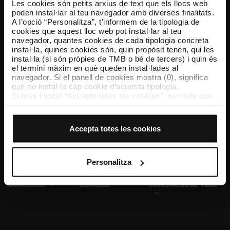
Les cookies són petits arxius de text que els llocs web
poden instal·lar al teu navegador amb diverses finalitats.
A l’opció “Personalitza”, t’informem de la tipologia de
cookies que aquest lloc web pot instal·lar al teu
TMB App
navegador, quantes cookies de cada tipologia concreta
Descarrega’t TMB App i compra els teus bitllets
instal·la, quines cookies són, quin propòsit tenen, qui les
instal·la (si són pròpies de TMB o bé de tercers) i quin és
el termini màxim en què queden instal·lades al
App Store
Google Play
navegador. Si el panell de cookies mostra (0), significa
que no instal·la cap cookie d’aquesta tipologia.
Si tries l’opció “Accepta totes les cookies”, permets que
totes aquestes cookies s’instal·lin al teu navegador.
El selector que es troba a la dreta de cada tipologia de
cookies permet indicar si vols que s’instal·lin o no les
Accepta totes les cookies
cookies d’aquella classe.
Un cop hagis marcat les teves preferències, has de fer
clic sobre “Selecciona i configura”. Així, s’instal·laran
només les cookies de la tipologia que hagis seleccionat
Personalitza
prèviament. Et suggerim que seleccionis les cookies de
personalització, perquè permeten recordar les teves
Coneix-nos
Contacta
Altres webs de TMB
opcions de navegació (com ara l’idioma) i milloren la teva
experiència d’usuari.
Les cookies necessàries són imprescindibles per al
funcionament del web i, per tant, si no les acceptes, no
pots començar a navegar-hi. Només pots consultar la