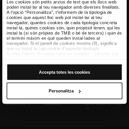
Les cookies són petits arxius de text que els llocs web
poden instal·lar al teu navegador amb diverses finalitats.
A l’opció “Personalitza”, t’informem de la tipologia de
cookies que aquest lloc web pot instal·lar al teu
TMB App
navegador, quantes cookies de cada tipologia concreta
Descarrega’t TMB App i compra els teus bitllets
instal·la, quines cookies són, quin propòsit tenen, qui les
instal·la (si són pròpies de TMB o bé de tercers) i quin és
el termini màxim en què queden instal·lades al
App Store
Google Play
navegador. Si el panell de cookies mostra (0), significa
que no instal·la cap cookie d’aquesta tipologia.
Si tries l’opció “Accepta totes les cookies”, permets que
totes aquestes cookies s’instal·lin al teu navegador.
El selector que es troba a la dreta de cada tipologia de
cookies permet indicar si vols que s’instal·lin o no les
Accepta totes les cookies
cookies d’aquella classe.
Un cop hagis marcat les teves preferències, has de fer
clic sobre “Selecciona i configura”. Així, s’instal·laran
només les cookies de la tipologia que hagis seleccionat
Personalitza
prèviament. Et suggerim que seleccionis les cookies de
personalització, perquè permeten recordar les teves
Coneix-nos
Contacta
Altres webs de TMB
opcions de navegació (com ara l’idioma) i milloren la teva
experiència d’usuari.
Les cookies necessàries són imprescindibles per al
funcionament del web i, per tant, si no les acceptes, no
pots començar a navegar-hi. Només pots consultar la