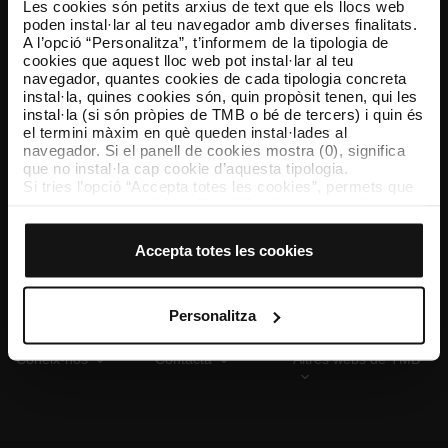
Les cookies són petits arxius de text que els llocs web
poden instal·lar al teu navegador amb diverses finalitats.
A l’opció “Personalitza”, t’informem de la tipologia de
cookies que aquest lloc web pot instal·lar al teu
TMB App
navegador, quantes cookies de cada tipologia concreta
Descarrega’t TMB App i compra els teus bitllets
instal·la, quines cookies són, quin propòsit tenen, qui les
instal·la (si són pròpies de TMB o bé de tercers) i quin és
el termini màxim en què queden instal·lades al
App Store
Google Play
navegador. Si el panell de cookies mostra (0), significa
que no instal·la cap cookie d’aquesta tipologia.
Si tries l’opció “Accepta totes les cookies”, permets que
totes aquestes cookies s’instal·lin al teu navegador.
El selector que es troba a la dreta de cada tipologia de
cookies permet indicar si vols que s’instal·lin o no les
Accepta totes les cookies
cookies d’aquella classe.
Un cop hagis marcat les teves preferències, has de fer
clic sobre “Selecciona i configura”. Així, s’instal·laran
només les cookies de la tipologia que hagis seleccionat
Personalitza
prèviament. Et suggerim que seleccionis les cookies de
personalització, perquè permeten recordar les teves
Coneix-nos
Contacta
Altres webs de TMB
opcions de navegació (com ara l’idioma) i milloren la teva
experiència d’usuari.
Les cookies necessàries són imprescindibles per al
funcionament del web i, per tant, si no les acceptes, no
pots començar a navegar-hi. Només pots consultar la