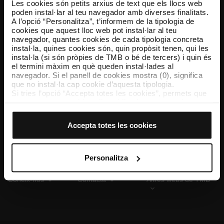
Les cookies són petits arxius de text que els llocs web
poden instal·lar al teu navegador amb diverses finalitats.
A l’opció “Personalitza”, t’informem de la tipologia de
cookies que aquest lloc web pot instal·lar al teu
TMB App
navegador, quantes cookies de cada tipologia concreta
Descarrega’t TMB App i compra els teus bitllets
instal·la, quines cookies són, quin propòsit tenen, qui les
instal·la (si són pròpies de TMB o bé de tercers) i quin és
el termini màxim en què queden instal·lades al
App Store
Google Play
navegador. Si el panell de cookies mostra (0), significa
que no instal·la cap cookie d’aquesta tipologia.
Si tries l’opció “Accepta totes les cookies”, permets que
totes aquestes cookies s’instal·lin al teu navegador.
El selector que es troba a la dreta de cada tipologia de
cookies permet indicar si vols que s’instal·lin o no les
Accepta totes les cookies
cookies d’aquella classe.
Un cop hagis marcat les teves preferències, has de fer
clic sobre “Selecciona i configura”. Així, s’instal·laran
només les cookies de la tipologia que hagis seleccionat
Personalitza
prèviament. Et suggerim que seleccionis les cookies de
personalització, perquè permeten recordar les teves
Coneix-nos
Contacta
Altres webs de TMB
opcions de navegació (com ara l’idioma) i milloren la teva
experiència d’usuari.
Les cookies necessàries són imprescindibles per al
funcionament del web i, per tant, si no les acceptes, no
pots començar a navegar-hi. Només pots consultar la