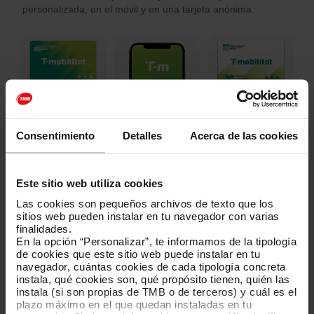
personalizada, en el móvil y en una tarjeta anónima.
Tarjeta
Móvil con NFC
Tarjeta anónima
personalitzada
(próximamente)
Consentimiento
Detalles
Acerca de las cookies
Puedes recargar tarjetas y obtener el soporte móvil
con TMB App
Este sitio web utiliza cookies
Google Play
App Store
Las cookies son pequeños archivos de texto que los
sitios web pueden instalar en tu navegador con varias
Ver todos los soportes
finalidades.
En la opción “Personalizar”, te informamos de la tipología
de cookies que este sitio web puede instalar en tu
Compra y validación con
navegador, cuántas cookies de cada tipología concreta
instala, qué cookies son, qué propósito tienen, quién las
tarjeta bancaria
instala (si son propias de TMB o de terceros) y cuál es el
plazo máximo en el que quedan instaladas en tu
Los buses de TMB y algunas estaciones de metro disponen