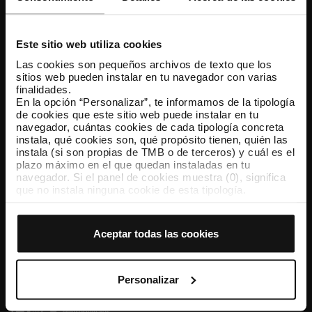
Atención al cliente
Resuelve tus dudas
Este sitio web utiliza cookies
Las cookies son pequeños archivos de texto que los
sitios web pueden instalar en tu navegador con varias
Síguenos
finalidades.
En la opción “Personalizar”, te informamos de la tipología
TMB en las redes sociales
de cookies que este sitio web puede instalar en tu
navegador, cuántas cookies de cada tipología concreta
instala, qué cookies son, qué propósito tienen, quién las
instala (si son propias de TMB o de terceros) y cuál es el
plazo máximo en el que quedan instaladas en tu
TMB App
navegador. Si el panel de cookies muestra (0), significa
Descárgate TMB App y compra tus billetes
que no instala ninguna cookie de esta tipología.
Si eliges la opción “Aceptar todas las cookies”, permites
que todas estas cookies se instalen en tu navegador.
App Store
Google Play
El selector que se encuentra a la derecha de cada
Aceptar todas las cookies
tipología de cookies permite indicar si quieres que se
instalen o no las cookies de esa clase.
Una vez que hayas marcado tus preferencias, debes
hacer clic en “Seleccionar y configurar”. Así se instalarán
Personalizar
solo las cookies de la tipología que hayas seleccionado
previamente. Te sugerimos que selecciones las cookies