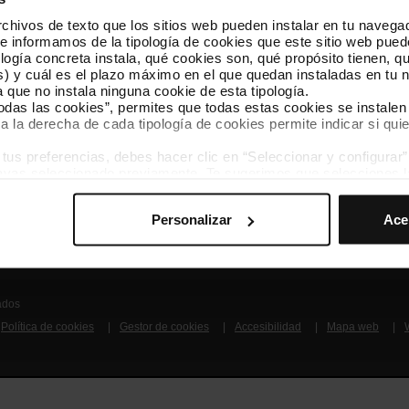
hivos de texto que los sitios web pueden instalar en tu navegad
Síguenos
TMB A
te informamos de la tipología de cookies que este sitio web pued
TMB en las redes sociales
Descár
ogía concreta instala, qué cookies son, qué propósito tienen, qui
) y cuál es el plazo máximo en el que quedan instaladas en tu n
a que no instala ninguna cookie de esta tipología.
A
todas las cookies”, permites que todas estas cookies se instalen
a la derecha de cada tipología de cookies permite indicar si quie
s preferencias, debes hacer clic en “Seleccionar y configurar”. 
hayas seleccionado previamente. Te sugerimos que selecciones 
iten recordar tus opciones de navegación (como el idioma) y me
Conócenos
Contacta
Personalizar
Ace
mprescindibles para el funcionamiento de la web y, por tanto, si
des consultar nuestra
Política de cookies
.
avegación en esta web, podrás modificar tu selección de cooki
ntrarás en el menú de la parte inferior de la web.
ados
Política de cookies
Gestor de cookies
Accesibilidad
Mapa web