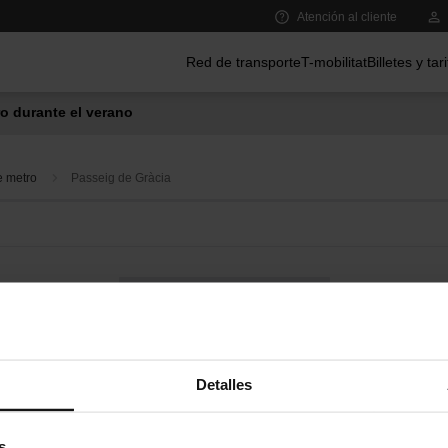
Atención al cliente
Menú principal
Red de transporte
T-mobilitat
Billetes y tar
o durante el verano
e metro
Passeig de Gràcia
Bus a demanda
Servicios de proximidad en las estaciones de metro
Detalles
s