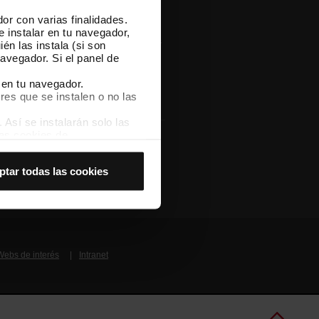
or con varias finalidades.
pp
e instalar en tu navegador,
gate TMB App y compra tus billetes
én las instala (si son
avegador. Si el panel de
pp Store
Google Play
 en tu navegador.
res que se instalen o no las
Así se instalarán solo las
las cookies de
joran tu experiencia de
Otras webs de TMB
ptar todas las cookies
 no las aceptas, no puedes
es seleccionando la opción
Webs de interés
Intranet