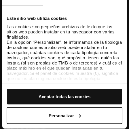
Atención al cliente
Resuelve tus dudas
Este sitio web utiliza cookies
Las cookies son pequeños archivos de texto que los
sitios web pueden instalar en tu navegador con varias
Síguenos
finalidades.
En la opción “Personalizar”, te informamos de la tipología
TMB en las redes sociales
de cookies que este sitio web puede instalar en tu
navegador, cuántas cookies de cada tipología concreta
instala, qué cookies son, qué propósito tienen, quién las
instala (si son propias de TMB o de terceros) y cuál es el
plazo máximo en el que quedan instaladas en tu
TMB App
navegador. Si el panel de cookies muestra (0), significa
Descárgate TMB App y compra tus billetes
que no instala ninguna cookie de esta tipología.
Si eliges la opción “Aceptar todas las cookies”, permites
que todas estas cookies se instalen en tu navegador.
App Store
Google Play
El selector que se encuentra a la derecha de cada
Aceptar todas las cookies
tipología de cookies permite indicar si quieres que se
instalen o no las cookies de esa clase.
Una vez que hayas marcado tus preferencias, debes
hacer clic en “Seleccionar y configurar”. Así se instalarán
Personalizar
solo las cookies de la tipología que hayas seleccionado
previamente. Te sugerimos que selecciones las cookies