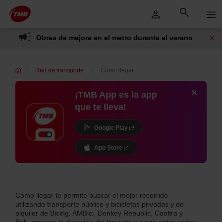
Saltar
Saltar al contenido principal
al
contenido
Obras de mejora en el metro durante el verano
Red de transporte
Cómo llegar
¡TMB App es la app
que te lleva!
Google Play
App Store
Cómo llegar te permite buscar el mejor recorrido
utilizando transporte público y bicicletas privadas y de
alquiler de Bicing, AMBici, Donkey Republic, Cooltra y