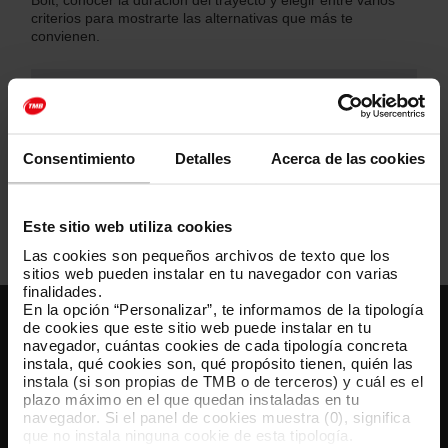
Bolt, conocer la duración del trayecto y elegir entre varios
criterios para mostrarte las alternativas que más te
convienen.
Planifica tu trayecto
Preferencias
Consentimiento
Detalles
Acerca de las cookies
Consultas sobre Cómo llegar
Este sitio web utiliza cookies
Las cookies son pequeños archivos de texto que los
sitios web pueden instalar en tu navegador con varias
finalidades.
En la opción “Personalizar”, te informamos de la tipología
de cookies que este sitio web puede instalar en tu
Atención al cliente
navegador, cuántas cookies de cada tipología concreta
instala, qué cookies son, qué propósito tienen, quién las
instala (si son propias de TMB o de terceros) y cuál es el
Resuelve tus dudas
plazo máximo en el que quedan instaladas en tu
navegador. Si el panel de cookies muestra (0), significa
que no instala ninguna cookie de esta tipología.
Síguenos