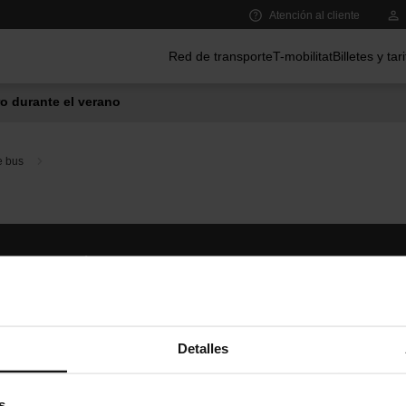
Atención al cliente
Menú principal
Red de transporte
T-mobilitat
Billetes y tar
o durante el verano
e bus
Síguenos
TMB A
TMB en las redes sociales
Descár
A
Detalles
s