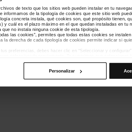
hivos de texto que los sitios web pueden instalar en tu navegad
Conócenos
Contacta
te informamos de la tipología de cookies que este sitio web pued
ogía concreta instala, qué cookies son, qué propósito tienen, qui
) y cuál es el plazo máximo en el que quedan instaladas en tu n
a que no instala ninguna cookie de esta tipología.
todas las cookies”, permites que todas estas cookies se instalen
a la derecha de cada tipología de cookies permite indicar si quie
ados
s preferencias, debes hacer clic en “Seleccionar y configurar”. 
Política de cookies
Gestor de cookies
Accesibilidad
Mapa web
hayas seleccionado previamente. Te sugerimos que selecciones 
iten recordar tus opciones de navegación (como el idioma) y me
Personalizar
Ace
mprescindibles para el funcionamiento de la web y, por tanto, si
des consultar nuestra
Política de cookies
.
avegación en esta web, podrás modificar tu selección de cooki
ntrarás en el menú de la parte inferior de la web.