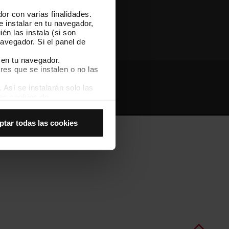
or con varias finalidades.
Otras webs de TMB
e instalar en tu navegador,
én las instala (si son
avegador. Si el panel de
 en tu navegador.
res que se instalen o no las
Así se instalarán solo las
Webs de interés
Intranet
las cookies de
joran tu experiencia de
ptar todas las cookies
 no las aceptas, no puedes
es seleccionando la opción