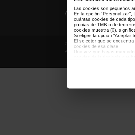
Las cookies son pequeños arc
En la opción “Personalizar”, 
cuántas cookies de cada tipol
propias de TMB o de terceros
cookies muestra (0), signific
Si eliges la opción “Aceptar 
El selector que se encuentra 
© Grupo TMB - Todos los derechos reserv
cookies de esa clase.
Una vez que hayas marcado tu
Aviso legal
Política de privacidad
cookies de la tipología que 
personalización, porque perm
usuario.
Las cookies necesarias son i
empezar a navegar. Solo pue
En cualquier momento de la n
“Gestor de cookies”, que enco