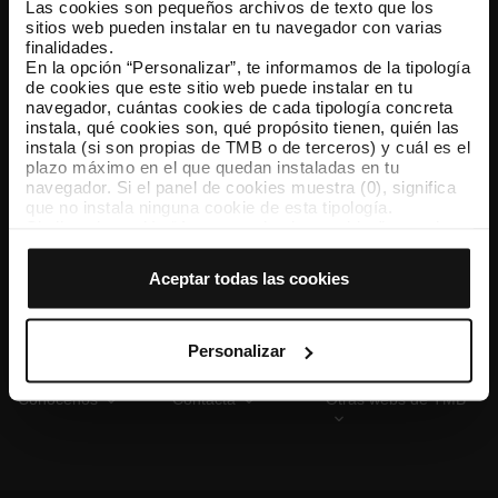
Las cookies son pequeños archivos de texto que los
sitios web pueden instalar en tu navegador con varias
finalidades.
En la opción “Personalizar”, te informamos de la tipología
TMB App
de cookies que este sitio web puede instalar en tu
Descárgate TMB App y compra tus billetes
navegador, cuántas cookies de cada tipología concreta
instala, qué cookies son, qué propósito tienen, quién las
instala (si son propias de TMB o de terceros) y cuál es el
App Store
Google Play
plazo máximo en el que quedan instaladas en tu
navegador. Si el panel de cookies muestra (0), significa
que no instala ninguna cookie de esta tipología.
Si eliges la opción “Aceptar todas las cookies”, permites
que todas estas cookies se instalen en tu navegador.
El selector que se encuentra a la derecha de cada
Aceptar todas las cookies
tipología de cookies permite indicar si quieres que se
instalen o no las cookies de esa clase.
Una vez que hayas marcado tus preferencias, debes
hacer clic en “Seleccionar y configurar”. Así se instalarán
Personalizar
solo las cookies de la tipología que hayas seleccionado
previamente. Te sugerimos que selecciones las cookies
Conócenos
Contacta
Otras webs de TMB
de personalización, porque permiten recordar tus
opciones de navegación (como el idioma) y mejoran tu
experiencia de usuario.
Las cookies necesarias son imprescindibles para el
funcionamiento de la web y, por tanto, si no las aceptas,