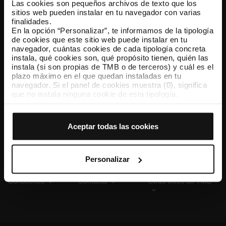
Las cookies son pequeños archivos de texto que los
sitios web pueden instalar en tu navegador con varias
finalidades.
En la opción “Personalizar”, te informamos de la tipología
TMB App
de cookies que este sitio web puede instalar en tu
Descárgate TMB App y compra tus billetes
navegador, cuántas cookies de cada tipología concreta
instala, qué cookies son, qué propósito tienen, quién las
instala (si son propias de TMB o de terceros) y cuál es el
App Store
Google Play
plazo máximo en el que quedan instaladas en tu
navegador. Si el panel de cookies muestra (0), significa
que no instala ninguna cookie de esta tipología.
Si eliges la opción “Aceptar todas las cookies”, permites
que todas estas cookies se instalen en tu navegador.
El selector que se encuentra a la derecha de cada
Aceptar todas las cookies
tipología de cookies permite indicar si quieres que se
instalen o no las cookies de esa clase.
Una vez que hayas marcado tus preferencias, debes
hacer clic en “Seleccionar y configurar”. Así se instalarán
Personalizar
solo las cookies de la tipología que hayas seleccionado
previamente. Te sugerimos que selecciones las cookies
Conócenos
Contacta
Otras webs de TMB
de personalización, porque permiten recordar tus
opciones de navegación (como el idioma) y mejoran tu
experiencia de usuario.
Las cookies necesarias son imprescindibles para el
funcionamiento de la web y, por tanto, si no las aceptas,