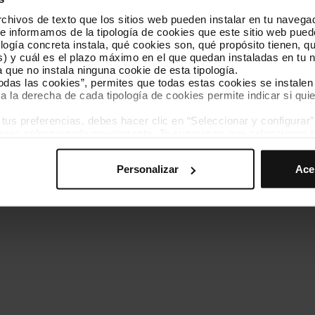
hivos de texto que los sitios web pueden instalar en tu navegad
Conócenos
Contacta
te informamos de la tipología de cookies que este sitio web pued
ogía concreta instala, qué cookies son, qué propósito tienen, qui
) y cuál es el plazo máximo en el que quedan instaladas en tu n
a que no instala ninguna cookie de esta tipología.
todas las cookies”, permites que todas estas cookies se instalen
a la derecha de cada tipología de cookies permite indicar si quie
ados
s preferencias, debes hacer clic en “Seleccionar y configurar”. 
Política de cookies
Gestor de cookies
Accesibilidad
Mapa web
hayas seleccionado previamente. Te sugerimos que selecciones 
iten recordar tus opciones de navegación (como el idioma) y me
Personalizar
Ace
mprescindibles para el funcionamiento de la web y, por tanto, si
des consultar nuestra
Política de cookies
.
avegación en esta web, podrás modificar tu selección de cooki
ntrarás en el menú de la parte inferior de la web.