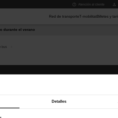
Atención al cliente
Menú principal
Red de transporte
T-mobilitat
Billetes y tar
o durante el verano
e bus
Síguenos
TMB A
TMB en las redes sociales
Descár
A
Detalles
s