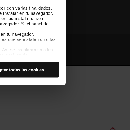
or con varias finalidades.
Otras webs de TMB
e instalar en tu navegador,
én las instala (si son
avegador. Si el panel de
 en tu navegador.
res que se instalen o no las
Así se instalarán solo las
Webs de interés
Intranet
las cookies de
joran tu experiencia de
ptar todas las cookies
 no las aceptas, no puedes
es seleccionando la opción