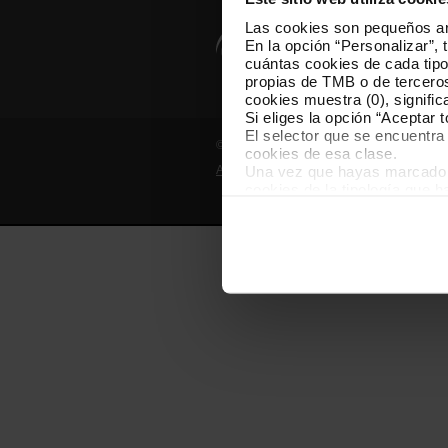
Las cookies son pequeños arc
En la opción “Personalizar”, 
cuántas cookies de cada tipol
propias de TMB o de terceros
cookies muestra (0), signific
Si eliges la opción “Aceptar 
El selector que se encuentra 
© Grupo TMB - Todos los derechos reserv
cookies de esa clase.
Una vez que hayas marcado tu
Aviso legal
Política de privacidad
cookies de la tipología que 
personalización, porque perm
usuario.
Las cookies necesarias son i
empezar a navegar. Solo pue
En cualquier momento de la n
“Gestor de cookies”, que enco