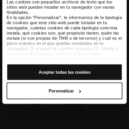
Las cookies son pequeños archivos de texto que los
sitios web pueden instalar en tu navegador con varias
finalidades.
En la opción “Personalizar”, te informamos de la tipología
TMB App
de cookies que este sitio web puede instalar en tu
Descárgate TMB App y compra tus billetes
navegador, cuántas cookies de cada tipología concreta
instala, qué cookies son, qué propósito tienen, quién las
instala (si son propias de TMB o de terceros) y cuál es el
App Store
Google Play
plazo máximo en el que quedan instaladas en tu
navegador. Si el panel de cookies muestra (0), significa
que no instala ninguna cookie de esta tipología.
Si eliges la opción “Aceptar todas las cookies”, permites
que todas estas cookies se instalen en tu navegador.
El selector que se encuentra a la derecha de cada
Aceptar todas las cookies
tipología de cookies permite indicar si quieres que se
instalen o no las cookies de esa clase.
Una vez que hayas marcado tus preferencias, debes
hacer clic en “Seleccionar y configurar”. Así se instalarán
Personalizar
solo las cookies de la tipología que hayas seleccionado
previamente. Te sugerimos que selecciones las cookies
Conócenos
Contacta
Otras webs de TMB
de personalización, porque permiten recordar tus
opciones de navegación (como el idioma) y mejoran tu
experiencia de usuario.
Las cookies necesarias son imprescindibles para el
funcionamiento de la web y, por tanto, si no las aceptas,