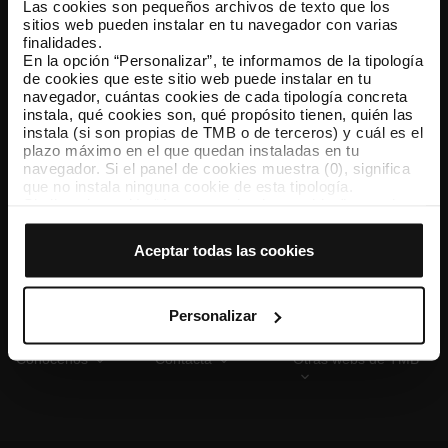
Las cookies son pequeños archivos de texto que los
sitios web pueden instalar en tu navegador con varias
finalidades.
En la opción “Personalizar”, te informamos de la tipología
TMB App
de cookies que este sitio web puede instalar en tu
Descárgate TMB App y compra tus billetes
navegador, cuántas cookies de cada tipología concreta
instala, qué cookies son, qué propósito tienen, quién las
instala (si son propias de TMB o de terceros) y cuál es el
App Store
Google Play
plazo máximo en el que quedan instaladas en tu
navegador. Si el panel de cookies muestra (0), significa
que no instala ninguna cookie de esta tipología.
Si eliges la opción “Aceptar todas las cookies”, permites
que todas estas cookies se instalen en tu navegador.
El selector que se encuentra a la derecha de cada
Aceptar todas las cookies
tipología de cookies permite indicar si quieres que se
instalen o no las cookies de esa clase.
Una vez que hayas marcado tus preferencias, debes
hacer clic en “Seleccionar y configurar”. Así se instalarán
Personalizar
solo las cookies de la tipología que hayas seleccionado
previamente. Te sugerimos que selecciones las cookies
Conócenos
Contacta
Otras webs de TMB
de personalización, porque permiten recordar tus
opciones de navegación (como el idioma) y mejoran tu
experiencia de usuario.
Las cookies necesarias son imprescindibles para el
funcionamiento de la web y, por tanto, si no las aceptas,