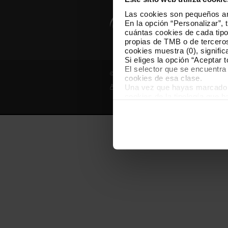
Las cookies son pequeños arc
En la opción “Personalizar”, 
cuántas cookies de cada tipol
propias de TMB o de terceros
cookies muestra (0), signific
Si eliges la opción “Aceptar 
El selector que se encuentra 
© Grupo TMB - Todos los derechos reserv
cookies de esa clase.
Una vez que hayas marcado tu
Aviso legal
Política de privacidad
cookies de la tipología que 
personalización, porque perm
usuario.
Las cookies necesarias son i
empezar a navegar. Solo pue
En cualquier momento de la n
“Gestor de cookies”, que enco