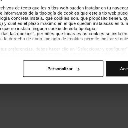
hivos de texto que los sitios web pueden instalar en tu navegad
Conócenos
Contacta
te informamos de la tipología de cookies que este sitio web pued
ogía concreta instala, qué cookies son, qué propósito tienen, qui
) y cuál es el plazo máximo en el que quedan instaladas en tu n
a que no instala ninguna cookie de esta tipología.
todas las cookies”, permites que todas estas cookies se instalen
a la derecha de cada tipología de cookies permite indicar si quie
ados
s preferencias, debes hacer clic en “Seleccionar y configurar”. 
Política de cookies
Gestor de cookies
Accesibilidad
Mapa web
hayas seleccionado previamente. Te sugerimos que selecciones 
iten recordar tus opciones de navegación (como el idioma) y me
Personalizar
Ace
mprescindibles para el funcionamiento de la web y, por tanto, si
des consultar nuestra
Política de cookies
.
avegación en esta web, podrás modificar tu selección de cooki
ntrarás en el menú de la parte inferior de la web.