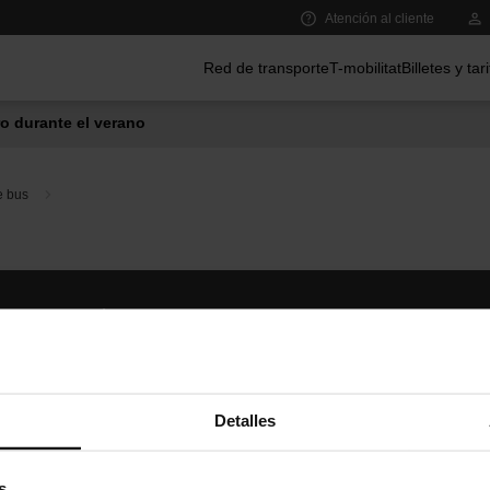
Atención al cliente
Menú principal
Red de transporte
T-mobilitat
Billetes y tar
o durante el verano
e bus
Síguenos
TMB A
TMB en las redes sociales
Descár
A
Detalles
s