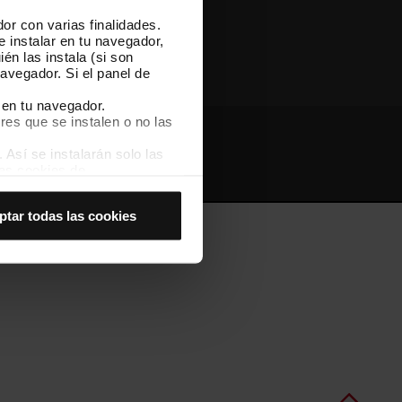
or con varias finalidades.
Otras webs de TMB
e instalar en tu navegador,
én las instala (si son
avegador. Si el panel de
 en tu navegador.
res que se instalen o no las
Así se instalarán solo las
Webs de interés
Intranet
las cookies de
joran tu experiencia de
ptar todas las cookies
 no las aceptas, no puedes
es seleccionando la opción