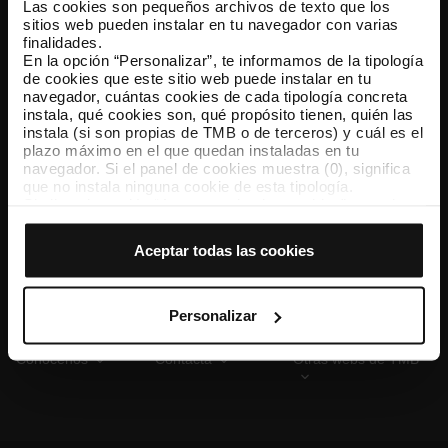
Las cookies son pequeños archivos de texto que los
sitios web pueden instalar en tu navegador con varias
finalidades.
En la opción “Personalizar”, te informamos de la tipología
TMB App
de cookies que este sitio web puede instalar en tu
Descárgate TMB App y compra tus billetes
navegador, cuántas cookies de cada tipología concreta
instala, qué cookies son, qué propósito tienen, quién las
instala (si son propias de TMB o de terceros) y cuál es el
App Store
Google Play
plazo máximo en el que quedan instaladas en tu
navegador. Si el panel de cookies muestra (0), significa
que no instala ninguna cookie de esta tipología.
Si eliges la opción “Aceptar todas las cookies”, permites
que todas estas cookies se instalen en tu navegador.
El selector que se encuentra a la derecha de cada
Aceptar todas las cookies
tipología de cookies permite indicar si quieres que se
instalen o no las cookies de esa clase.
Una vez que hayas marcado tus preferencias, debes
hacer clic en “Seleccionar y configurar”. Así se instalarán
Personalizar
solo las cookies de la tipología que hayas seleccionado
previamente. Te sugerimos que selecciones las cookies
Conócenos
Contacta
Otras webs de TMB
de personalización, porque permiten recordar tus
opciones de navegación (como el idioma) y mejoran tu
experiencia de usuario.
Las cookies necesarias son imprescindibles para el
funcionamiento de la web y, por tanto, si no las aceptas,