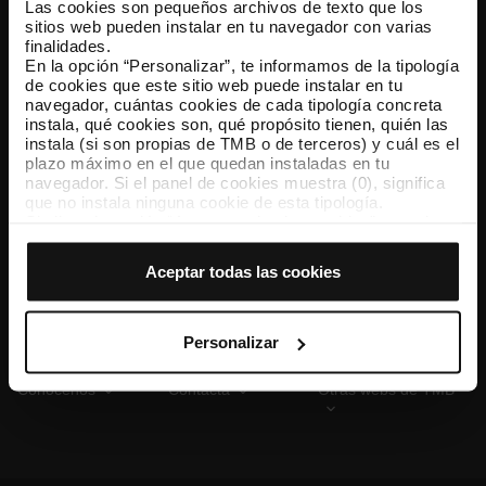
Las cookies son pequeños archivos de texto que los
sitios web pueden instalar en tu navegador con varias
finalidades.
En la opción “Personalizar”, te informamos de la tipología
TMB App
de cookies que este sitio web puede instalar en tu
Descárgate TMB App y compra tus billetes
navegador, cuántas cookies de cada tipología concreta
instala, qué cookies son, qué propósito tienen, quién las
instala (si son propias de TMB o de terceros) y cuál es el
App Store
Google Play
plazo máximo en el que quedan instaladas en tu
navegador. Si el panel de cookies muestra (0), significa
que no instala ninguna cookie de esta tipología.
Si eliges la opción “Aceptar todas las cookies”, permites
que todas estas cookies se instalen en tu navegador.
El selector que se encuentra a la derecha de cada
Aceptar todas las cookies
tipología de cookies permite indicar si quieres que se
instalen o no las cookies de esa clase.
Una vez que hayas marcado tus preferencias, debes
hacer clic en “Seleccionar y configurar”. Así se instalarán
Personalizar
solo las cookies de la tipología que hayas seleccionado
previamente. Te sugerimos que selecciones las cookies
Conócenos
Contacta
Otras webs de TMB
de personalización, porque permiten recordar tus
opciones de navegación (como el idioma) y mejoran tu
experiencia de usuario.
Las cookies necesarias son imprescindibles para el
funcionamiento de la web y, por tanto, si no las aceptas,