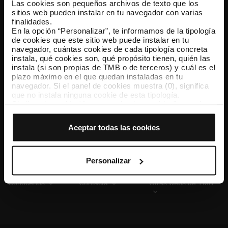
Las cookies son pequeños archivos de texto que los
sitios web pueden instalar en tu navegador con varias
finalidades.
En la opción “Personalizar”, te informamos de la tipología
TMB App
de cookies que este sitio web puede instalar en tu
Descárgate TMB App y compra tus billetes
navegador, cuántas cookies de cada tipología concreta
instala, qué cookies son, qué propósito tienen, quién las
instala (si son propias de TMB o de terceros) y cuál es el
App Store
Google Play
plazo máximo en el que quedan instaladas en tu
navegador. Si el panel de cookies muestra (0), significa
que no instala ninguna cookie de esta tipología.
Si eliges la opción “Aceptar todas las cookies”, permites
que todas estas cookies se instalen en tu navegador.
El selector que se encuentra a la derecha de cada
Aceptar todas las cookies
tipología de cookies permite indicar si quieres que se
instalen o no las cookies de esa clase.
Una vez que hayas marcado tus preferencias, debes
hacer clic en “Seleccionar y configurar”. Así se instalarán
Personalizar
solo las cookies de la tipología que hayas seleccionado
previamente. Te sugerimos que selecciones las cookies
Conócenos
Contacta
Otras webs de TMB
de personalización, porque permiten recordar tus
opciones de navegación (como el idioma) y mejoran tu
experiencia de usuario.
Las cookies necesarias son imprescindibles para el
funcionamiento de la web y, por tanto, si no las aceptas,