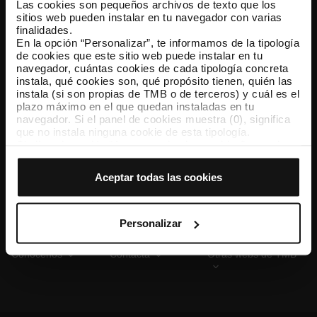
Las cookies son pequeños archivos de texto que los
sitios web pueden instalar en tu navegador con varias
finalidades.
En la opción “Personalizar”, te informamos de la tipología
TMB App
de cookies que este sitio web puede instalar en tu
Descárgate TMB App y compra tus billetes
navegador, cuántas cookies de cada tipología concreta
instala, qué cookies son, qué propósito tienen, quién las
instala (si son propias de TMB o de terceros) y cuál es el
App Store
Google Play
plazo máximo en el que quedan instaladas en tu
navegador. Si el panel de cookies muestra (0), significa
que no instala ninguna cookie de esta tipología.
Si eliges la opción “Aceptar todas las cookies”, permites
que todas estas cookies se instalen en tu navegador.
El selector que se encuentra a la derecha de cada
Aceptar todas las cookies
tipología de cookies permite indicar si quieres que se
instalen o no las cookies de esa clase.
Una vez que hayas marcado tus preferencias, debes
hacer clic en “Seleccionar y configurar”. Así se instalarán
Personalizar
solo las cookies de la tipología que hayas seleccionado
previamente. Te sugerimos que selecciones las cookies
Conócenos
Contacta
Otras webs de TMB
de personalización, porque permiten recordar tus
opciones de navegación (como el idioma) y mejoran tu
experiencia de usuario.
Las cookies necesarias son imprescindibles para el
funcionamiento de la web y, por tanto, si no las aceptas,