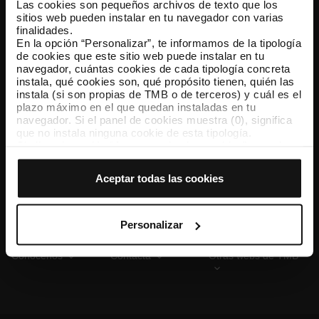
Las cookies son pequeños archivos de texto que los
sitios web pueden instalar en tu navegador con varias
finalidades.
En la opción “Personalizar”, te informamos de la tipología
TMB App
de cookies que este sitio web puede instalar en tu
Descárgate TMB App y compra tus billetes
navegador, cuántas cookies de cada tipología concreta
instala, qué cookies son, qué propósito tienen, quién las
instala (si son propias de TMB o de terceros) y cuál es el
App Store
Google Play
plazo máximo en el que quedan instaladas en tu
navegador. Si el panel de cookies muestra (0), significa
que no instala ninguna cookie de esta tipología.
Si eliges la opción “Aceptar todas las cookies”, permites
que todas estas cookies se instalen en tu navegador.
El selector que se encuentra a la derecha de cada
Aceptar todas las cookies
tipología de cookies permite indicar si quieres que se
instalen o no las cookies de esa clase.
Una vez que hayas marcado tus preferencias, debes
hacer clic en “Seleccionar y configurar”. Así se instalarán
Personalizar
solo las cookies de la tipología que hayas seleccionado
previamente. Te sugerimos que selecciones las cookies
Conócenos
Contacta
Otras webs de TMB
de personalización, porque permiten recordar tus
opciones de navegación (como el idioma) y mejoran tu
experiencia de usuario.
Las cookies necesarias son imprescindibles para el
funcionamiento de la web y, por tanto, si no las aceptas,